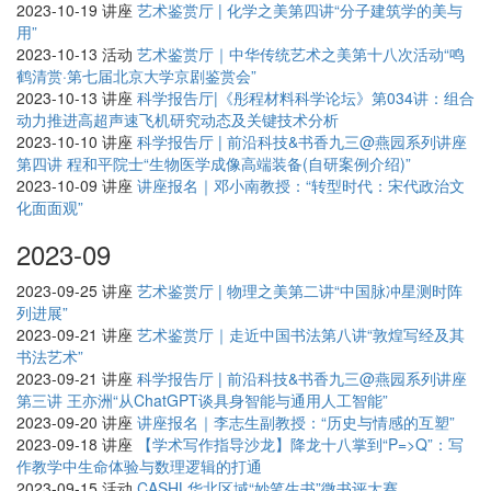
2023-10-19
讲座
艺术鉴赏厅 | 化学之美第四讲“分子建筑学的美与
用”
2023-10-13
活动
艺术鉴赏厅｜中华传统艺术之美第十八次活动“鸣
鹤清赏·第七届北京大学京剧鉴赏会”
2023-10-13
讲座
科学报告厅|《彤程材料科学论坛》第034讲：组合
动力推进高超声速飞机研究动态及关键技术分析
2023-10-10
讲座
科学报告厅 | 前沿科技&书香九三@燕园系列讲座
第四讲 程和平院士“生物医学成像高端装备(自研案例介绍)”
2023-10-09
讲座
讲座报名｜邓小南教授：“转型时代：宋代政治文
化面面观”
2023-09
2023-09-25
讲座
艺术鉴赏厅 | 物理之美第二讲“中国脉冲星测时阵
列进展”
2023-09-21
讲座
艺术鉴赏厅｜走近中国书法第八讲“敦煌写经及其
书法艺术”
2023-09-21
讲座
科学报告厅 | 前沿科技&书香九三@燕园系列讲座
第三讲 王亦洲“从ChatGPT谈具身智能与通用人工智能”
2023-09-20
讲座
讲座报名｜李志生副教授：“历史与情感的互塑”
2023-09-18
讲座
【学术写作指导沙龙】降龙十八掌到“P=>Q”：写
作教学中生命体验与数理逻辑的打通
2023-09-15
活动
CASHL华北区域“妙笔生书”微书评大赛