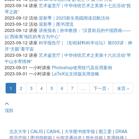
2023-09-14
讲座
艺术鉴赏厅 | 中华传统艺术之美第十七次活动“抚
琴之路”
2023-09-12
活动
迎新季｜2023新生燕园阅读启航活动
2023-09-12
活动
迎新季｜图书漂流
2023-09-12
讲座
讲座报名 | 孙华教授：“汉晋前后的中国西南——
以‘西南夷’地区的考古为中心”
2023-09-12
讲座
科学报告厅 | 《彤程材料科学论坛》第033讲：睁
开“天眼”看宇宙
2023-09-12
讲座
艺术鉴赏厅 | 中华传统艺术之美第十六次活动“琴
中山水寄情神”
2023-09-01
一小时讲座
Photoshop使用技巧及应用案例
2023-09-01
一小时讲座
LaTeX论文排版实用攻略
1
2
3
4
5
6
7
…
下一页 ›
末页 »
顶部
北京大学
|
CALIS
|
CASHL
|
大学图书馆学报
|
图工委
|
DRAA
馆员空间
|
图书馆邮箱
|
分馆流通信息
|
馆长信箱
|
常用链接
|