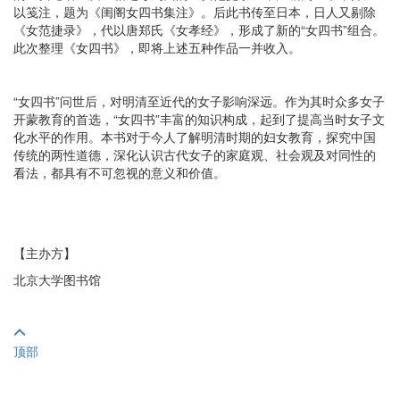
以笺注，题为《闺阁女四书集注》。后此书传至日本，日人又剔除
《女范捷录》，代以唐郑氏《女孝经》，形成了新的“女四书”组合。
此次整理《女四书》，即将上述五种作品一并收入。
“女四书”问世后，对明清至近代的女子影响深远。作为其时众多女子
开蒙教育的首选，“女四书”丰富的知识构成，起到了提高当时女子文
化水平的作用。本书对于今人了解明清时期的妇女教育，探究中国
传统的两性道德，深化认识古代女子的家庭观、社会观及对同性的
看法，都具有不可忽视的意义和价值。
【主办方】
北京大学图书馆
顶部