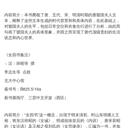
内容简介：本书爬梳了唐、五代、宋、明清时期的唐虢国夫人文
本，阐释了这些文本生成的时代背景和和具体内容，在此基础上，
对虢国夫人的生平，包括日常交往和衣食住行进行了分析，由此而
勾画了虢国夫人的具体形象，并因之而呈现了唐代顶级贵妇的生活
状态和内心世界。‍
《女四书集注》
﹝汉﹞班昭等 撰
李志生等 点校
北大中心馆
索书号：B825.5/16a
新书展阅厅、三层中文开架（西区）
内容简介：“女四书”这一概念，出现于明末清初。时山东琅琊人王
相，将东汉班昭的《女诫》、明成祖徐皇后的《内训》、唐宋若昭
的《女论语》及王相之母刘氏的《女范捷录》，汇编为一书，并加