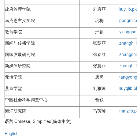
政府管理学院
刘彦丽
liuyl
lib.p
马克思主义学院
巩梅
gongm
li
教育学院
邢颖
yxing
gse
新闻与传播学院
张慧丽
zhanghl
l
国家发展研究院
张春红
zhangch
新媒体研究院
张慧丽
zhanghl
l
元培学院
唐勇
tangyon
燕京学堂
刘雅琼
liuyq
lib.
中国社会科学调查中心
暂缺
海洋研究院
马芳珍
mafz
lib.
语言
Chinese, Simplified(简体中文)
English