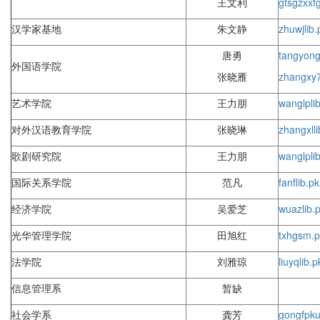
王文利
gtsgzxxf
汉学家基地
朱文静
zhuwj
lib
唐勇
tangyon
外国语学院
张晓雁
zhangxy
艺术学院
王力朋
wanglp
li
对外汉语教育学院
张晓琳
zhangxl
l
歌剧研究院
王力朋
wanglp
li
国际关系学院
范凡
fanf
lib.p
经济学院
吴爱芝
wuaz
lib
光华管理学院
田旭红
txh
gsm.p
法学院
刘雅琼
liuyq
lib.
信息管理系
暂缺
社会学系
龚芳
gongf
pku