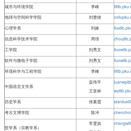
城市与环境学院
李峰
lif
lib.pku
地球与空间科学学院
刘楚雄
cxliu
pku.
心理学系
刘姝
lius
lib.p
信息科学技术学院
周璟
zhouj
lib
工学院
刘秀文
liuxw
lib.
软件与微电子学院
刘秀文
liuxw
lib.
环境科学与工程学院
李峰
lif
lib.pku
栾伟平
luanwp
li
中国语言文学系
王亚林
wyl
lib.pk
历史学系
张素霞
stardust
考古文博学院
陈冲
chencho
常雯岚
changwl
哲学系（宗教学系）