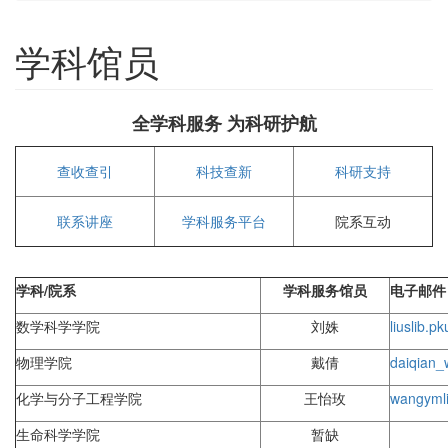
学科馆员
全学科服务 为科研护航
查收查引
科技查新
科研支持
联系讲座
学科服务平台
院系互动
学科/院系
学科服务馆员
电子邮件
数学科学学院
刘姝
lius
lib.p
物理学院
戴倩
daiqian_
化学与分子工程学院
王怡玫
wangym
生命科学学院
暂缺