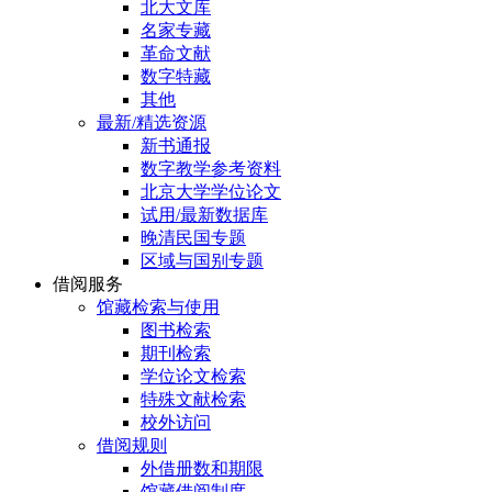
北大文库
名家专藏
革命文献
数字特藏
其他
最新/精选资源
新书通报
数字教学参考资料
北京大学学位论文
试用/最新数据库
晚清民国专题
区域与国别专题
借阅服务
馆藏检索与使用
图书检索
期刊检索
学位论文检索
特殊文献检索
校外访问
借阅规则
外借册数和期限
馆藏借阅制度