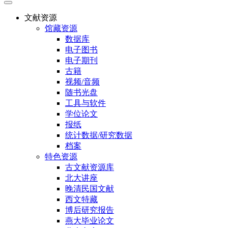
文献资源
馆藏资源
数据库
电子图书
电子期刊
古籍
视频/音频
随书光盘
工具与软件
学位论文
报纸
统计数据/研究数据
档案
特色资源
古文献资源库
北大讲座
晚清民国文献
西文特藏
博后研究报告
燕大毕业论文