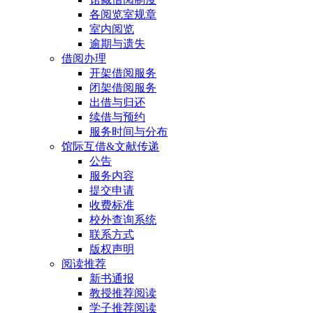
各阅览室规章
室内阅览
逾期与遗失
借阅办理
开架借阅服务
闭架借阅服务
出借与归还
续借与预约
服务时间与分布
馆际互借&文献传递
公告
服务内容
提交申请
收费标准
校外查询系统
联系方式
版权声明
阅读推荐
新书通报
教授推荐阅读
学子推荐阅读