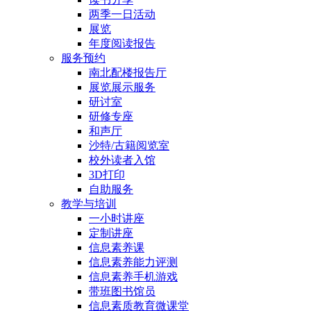
两季一日活动
展览
年度阅读报告
服务预约
南北配楼报告厅
展览展示服务
研讨室
研修专座
和声厅
沙特/古籍阅览室
校外读者入馆
3D打印
自助服务
教学与培训
一小时讲座
定制讲座
信息素养课
信息素养能力评测
信息素养手机游戏
带班图书馆员
信息素质教育微课堂