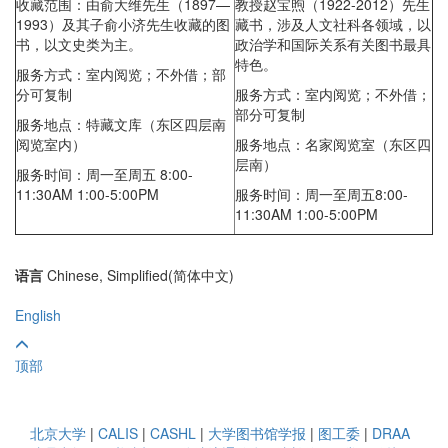
收藏范围：由俞大维先生（1897—
教授赵宝煦（1922-2012）先生
1993）及其子俞小济先生收藏的图
藏书，涉及人文社科各领域，以
书，以文史类为主。
政治学和国际关系有关图书最具
特色。
服务方式：室内阅览；不外借；部
分可复制
服务方式：室内阅览；不外借；
部分可复制
服务地点：特藏文库（东区四层南
阅览室内）
服务地点：名家阅览室（东区四
层南）
服务时间：周一至周五 8:00-
11:30AM 1:00-5:00PM
服务时间：
周一至周五8:00-
11:30AM 1:00-5:00PM
语言
Chinese, Simplified(简体中文)
English
顶部
北京大学
|
CALIS
|
CASHL
|
大学图书馆学报
|
图工委
|
DRAA