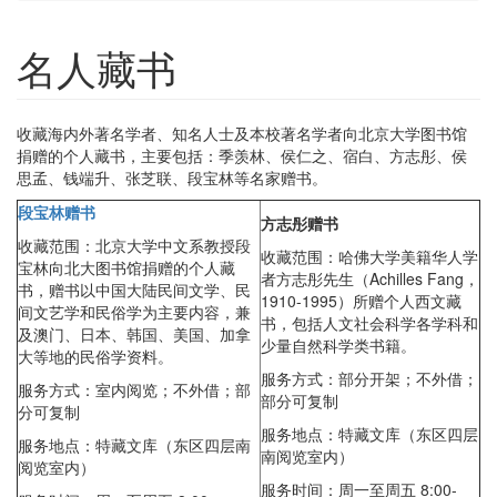
名人藏书
收藏海内外著名学者、知名人士及本校著名学者向北京大学图书馆
捐赠的个人藏书，主要包括：季羡林、侯仁之、宿白、方志彤、侯
思孟、钱端升、张芝联、段宝林等名家赠书。
段宝林赠书
方志彤赠书
收藏范围：北京大学中文系教授段
收藏范围：哈佛大学美籍华人学
宝林向北大图书馆捐赠的个人藏
者方志彤先生（Achilles Fang，
书，赠书以中国大陆民间文学、民
1910-1995）所赠个人西文藏
间文艺学和民俗学为主要内容，兼
书，包括人文社会科学各学科和
及澳门、日本、韩国、美国、加拿
少量自然科学类书籍。
大等地的民俗学资料。
服务方式：部分开架；不外借；
服务方式：室内阅览；不外借；部
部分可复制
分可复制
服务地点：特藏文库（东区四层
服务地点：特藏文库（东区四层南
南阅览室内）
阅览室内）
服务时间：周一至周五 8:00-