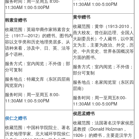
服务时间：周一至周五 8:00-
11:30AM 1:00-5:00PM
11:30AM 1:00-5:00PM
黄华赠书
韩素音赠书
收藏范围：黄华（1913-2010，
收藏范围：英籍华裔作家韩素音女
燕大校友、曾任副总理、全国人
士（1917—2012）的赠书。图书内
大副委员长）个人藏书，以中英
容以文学类和历史地理类居多。从
文为主，主要为政治、外交，历
语种来看，涉及中、日、英、法等
史、中共党史、世界各国概况等
多个语种。
方面的图书。
服务方式：室内阅览；不外借；部
服务方式：室内阅览；不外借；
分可复制
部分可复制
服务地点：特藏文库（东区四层南
服务地点：名家阅览室（东区四
阅览室内）
层南）
服务时间：周一至周五 8:00-
服务时间：
周一至周五8:00-
11:30AM 1:00-5:00PM
11:30AM 1:00-5:00PM
侯思孟赠书
侯仁之赠书
收藏范围：法国著名汉学家侯思
收藏范围：中国科学院院士、著名
孟教授（Donald Holzman，
历史地理学家、北大城环学院侯仁
1926-）的赠书，主要是汉学方