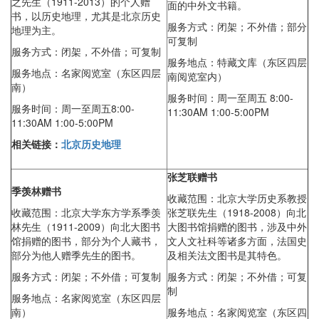
之先生（1911-2013）的个人赠
面的中外文书籍。
书，以历史地理，尤其是北京历史
服务方式：闭架；不外借；部分
地理为主。
可复制
服务方式：闭架，不外借；可复制
服务地点：特藏文库（东区四层
服务地点：名家阅览室（东区四层
南阅览室内）
南）
服务时间：周一至周五 8:00-
服务时间：
周一至周五8:00-
11:30AM 1:00-5:00PM
11:30AM 1:00-5:00PM
相关链接：
北京历史地理
张芝联赠书
季羡林赠书
收藏范围：北京大学历史系教授
收藏范围：北京大学东方学系季羡
张芝联先生（1918-2008）向北
林先生（1911-2009）向北大图书
大图书馆捐赠的图书，涉及中外
馆捐赠的图书，部分为个人藏书，
文人文社科等诸多方面，法国史
部分为他人赠季先生的图书。
及相关法文图书是其特色。
服务方式：闭架；不外借；可复制
服务方式：闭架；不外借；可复
制
服务地点：名家阅览室（东区四层
南）
服务地点：名家阅览室（东区四