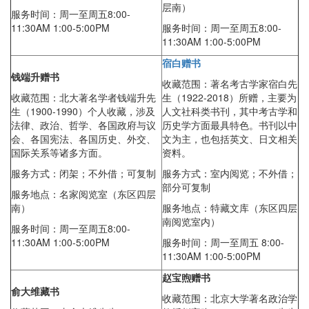
层南）
服务时间：
周一至周五8:00-
11:30AM 1:00-5:00PM
服务时间：
周一至周五8:00-
11:30AM 1:00-5:00PM
宿白赠书
钱端升赠书
收藏范围：著名考古学家宿白先
收藏范围：北大著名学者钱端升先
生（1922-2018）所赠，主要为
生（1900-1990）个人收藏，涉及
人文社科类书刊，其中考古学和
法律、政治、哲学、各国政府与议
历史学方面最具特色。书刊以中
会、各国宪法、各国历史、外交、
文为主，也包括英文、日文相关
国际关系等诸多方面。
资料。
服务方式：闭架；不外借；可复制
服务方式：室内阅览；不外借；
部分可复制
服务地点：名家阅览室（东区四层
南）
服务地点：特藏文库（东区四层
南阅览室内）
服务时间：
周一至周五8:00-
11:30AM 1:00-5:00PM
服务时间：周一至周五 8:00-
11:30AM 1:00-5:00PM
赵宝煦赠书
俞大维藏书
收藏范围：北京大学著名政治学