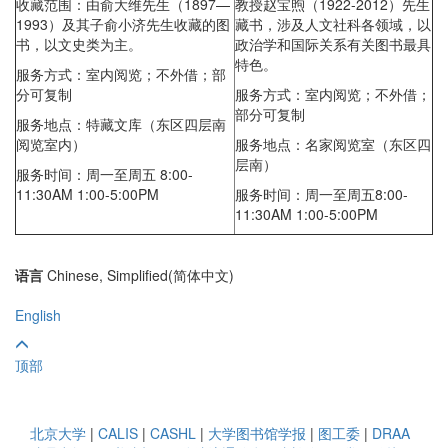
收藏范围：由俞大维先生（1897—
教授赵宝煦（1922-2012）先生
1993）及其子俞小济先生收藏的图
藏书，涉及人文社科各领域，以
书，以文史类为主。
政治学和国际关系有关图书最具
特色。
服务方式：室内阅览；不外借；部
分可复制
服务方式：室内阅览；不外借；
部分可复制
服务地点：特藏文库（东区四层南
阅览室内）
服务地点：名家阅览室（东区四
层南）
服务时间：周一至周五 8:00-
11:30AM 1:00-5:00PM
服务时间：
周一至周五8:00-
11:30AM 1:00-5:00PM
语言
Chinese, Simplified(简体中文)
English
顶部
北京大学
|
CALIS
|
CASHL
|
大学图书馆学报
|
图工委
|
DRAA