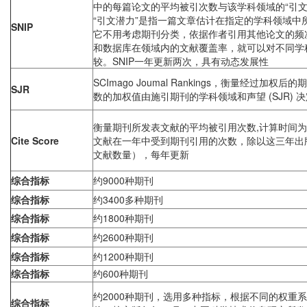
中的每篇论文的平均被引次数与该学科领域的“引文
“引文潜力”是指一篇文章估计在指定的学科领域中
SNIP
它不用考虑期刊分类，依据作者引用其他论文的频
和数据库在领域内的文献覆盖率，就可以对不同学
较。SNIP一年更新两次，具有动态发展性
SCImago Joumal Rankings，衡量经过加
SJR
数的加权值由施引期刊的学科领域和声望 (SJR) 决
衡量期刊所发表文献的平均被引用次数,计算时间
Cite Score
文献在一年中受到期刊引用的次数，除以这三年出版的编
文献数量），每年更新
综合指标
约9000种期刊
综合指标
约3400多种期刊
综合指标
约1800种期刊
综合指标
约2600种期刊
综合指标
约1200种期刊
综合指标
约600种期刊
约2000种期刊，选用多种指标，根据不同的权重
综合指标