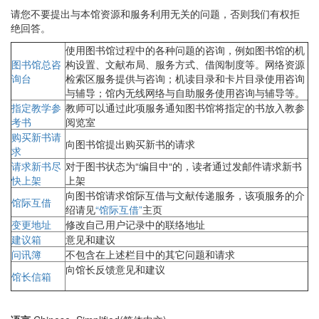
请您不要提出与本馆资源和服务利用无关的问题，否则我们有权拒
绝回答。
使用图书馆过程中的各种问题的咨询，例如图书馆的机
图书馆总咨
构设置、文献布局、服务方式、借阅制度等。网络资源
询台
检索区服务提供与咨询；机读目录和卡片目录使用咨询
与辅导；馆内无线网络与自助服务使用咨询与辅导等。
指定教学参
教师可以通过此项服务通知图书馆将指定的书放入教参
考书
阅览室
购买新书请
向图书馆提出购买新书的请求
求
请求新书尽
对于图书状态为“编目中“的，读者通过发邮件请求新书
快上架
上架
向图书馆请求馆际互借与文献传递服务，该项服务的介
馆际互借
绍请见
“馆际互借”
主页
变更地址
修改自己用户记录中的联络地址
建议箱
意见和建议
问讯簿
不包含在上述栏目中的其它问题和请求
向馆长反馈意见和建议
馆长信箱