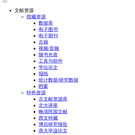
文献资源
馆藏资源
数据库
电子图书
电子期刊
古籍
视频/音频
随书光盘
工具与软件
学位论文
报纸
统计数据/研究数据
档案
特色资源
古文献资源库
北大讲座
晚清民国文献
西文特藏
博后研究报告
燕大毕业论文