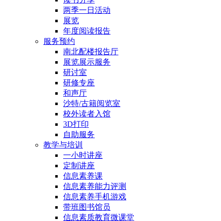
两季一日活动
展览
年度阅读报告
服务预约
南北配楼报告厅
展览展示服务
研讨室
研修专座
和声厅
沙特/古籍阅览室
校外读者入馆
3D打印
自助服务
教学与培训
一小时讲座
定制讲座
信息素养课
信息素养能力评测
信息素养手机游戏
带班图书馆员
信息素质教育微课堂