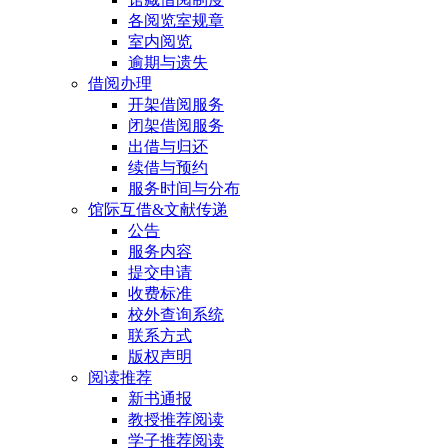
各阅览室规章
室内阅览
逾期与遗失
借阅办理
开架借阅服务
闭架借阅服务
出借与归还
续借与预约
服务时间与分布
馆际互借&文献传递
公告
服务内容
提交申请
收费标准
校外查询系统
联系方式
版权声明
阅读推荐
新书通报
教授推荐阅读
学子推荐阅读