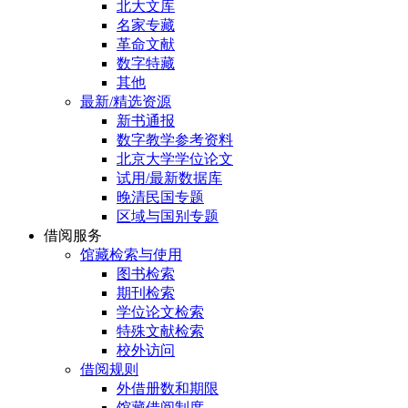
北大文库
名家专藏
革命文献
数字特藏
其他
最新/精选资源
新书通报
数字教学参考资料
北京大学学位论文
试用/最新数据库
晚清民国专题
区域与国别专题
借阅服务
馆藏检索与使用
图书检索
期刊检索
学位论文检索
特殊文献检索
校外访问
借阅规则
外借册数和期限
馆藏借阅制度