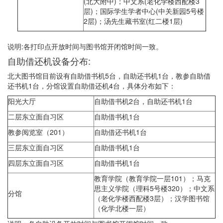
(北大附中)；中文系(老化学楼西配楼3
层)；国际学生学者中心(中关新园5号楼
2层)；汤先生藏书室(红二楼1层)
说明:各打印点开放时间与图书馆开闭馆时间一致。
自助借还机设备分布:
北大图书馆目前设有自助借书机5台，自助还书机1台，教参自助借
还书机1台，分馆设置自助借还机4台，具体分布如下：
阳光大厅
自助借书机2台，自助还书机1台
二层东立面自习区
自助借书机1台
教参阅览室（201）
自助借还书机1台
三层东立面自习区
自助借书机1台
四层东立面自习区
自助借书机1台
教育学院（教育学院一层101）；马克
思主义学院（理科5号楼320）；中文系
分馆
（老化学楼西配楼3层）；汉学图书馆
（化学北楼一层）