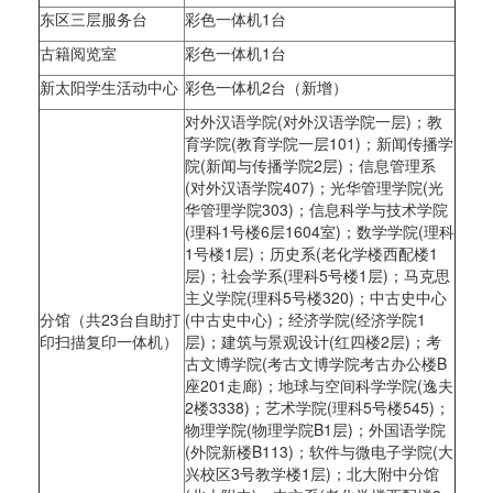
东区三层服务台
彩色一体机1台
古籍阅览室
彩色一体机1台
新太阳学生活动中心
彩色一体机2台（新增）
对外汉语学院(对外汉语学院一层)；教
育学院(教育学院一层101)；新闻传播学
院(新闻与传播学院2层)；信息管理系
(对外汉语学院407)；光华管理学院(光
华管理学院303)；信息科学与技术学院
(理科1号楼6层1604室)；数学学院(理科
1号楼1层)；历史系(老化学楼西配楼1
层)；社会学系(理科5号楼1层)；马克思
主义学院(理科5号楼320)；中古史中心
分馆（共23台自助打
(中古史中心)；经济学院(经济学院1
印扫描复印一体机）
层)；建筑与景观设计(红四楼2层)；考
古文博学院(考古文博学院考古办公楼B
座201走廊)；地球与空间科学学院(逸夫
2楼3338)；艺术学院(理科5号楼545)；
物理学院(物理学院B1层)；外国语学院
(外院新楼B113)；软件与微电子学院(大
兴校区3号教学楼1层)；北大附中分馆