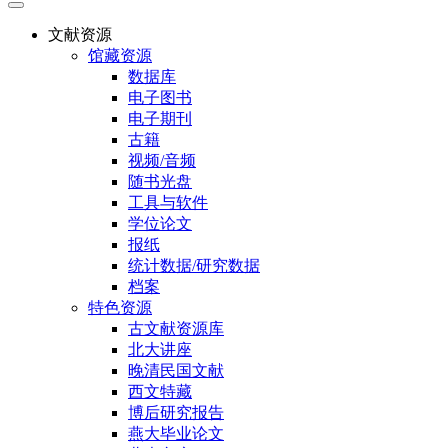
文献资源
馆藏资源
数据库
电子图书
电子期刊
古籍
视频/音频
随书光盘
工具与软件
学位论文
报纸
统计数据/研究数据
档案
特色资源
古文献资源库
北大讲座
晚清民国文献
西文特藏
博后研究报告
燕大毕业论文