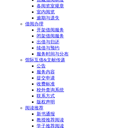
各阅览室规章
室内阅览
逾期与遗失
借阅办理
开架借阅服务
闭架借阅服务
出借与归还
续借与预约
服务时间与分布
馆际互借&文献传递
公告
服务内容
提交申请
收费标准
校外查询系统
联系方式
版权声明
阅读推荐
新书通报
教授推荐阅读
学子推荐阅读