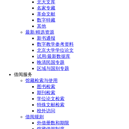
北大文库
名家专藏
革命文献
数字特藏
其他
最新/精选资源
新书通报
数字教学参考资料
北京大学学位论文
试用/最新数据库
晚清民国专题
区域与国别专题
借阅服务
馆藏检索与使用
图书检索
期刊检索
学位论文检索
特殊文献检索
校外访问
借阅规则
外借册数和期限
馆藏借阅制度