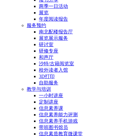
两季一日活动
展览
年度阅读报告
服务预约
南北配楼报告厅
展览展示服务
研讨室
研修专座
和声厅
沙特/古籍阅览室
校外读者入馆
3D打印
自助服务
教学与培训
一小时讲座
定制讲座
信息素养课
信息素养能力评测
信息素养手机游戏
带班图书馆员
信息素质教育微课堂