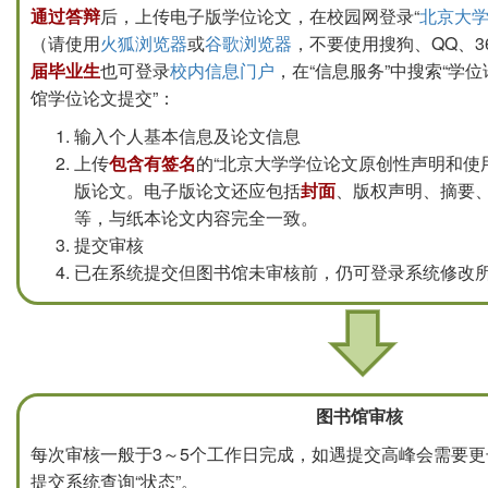
通过答辩
后，上传电子版学位论文，在校园网登录“
北京大
（请使用
火狐浏览器
或
谷歌浏览器
，不要使用搜狗、QQ、3
届毕业生
也可登录
校内信息门户
，在“信息服务”中搜索“学位
馆学位论文提交”：
输入个人基本信息及论文信息
上传
包含有签名
的“北京大学学位论文原创性声明和使
版论文。电子版论文还应包括
封面
、版权声明、摘要
等，与纸本论文内容完全一致。
提交审核
已在系统提交但图书馆未审核前，仍可登录系统修改
图书馆审核
每次审核一般于3～5个工作日完成，如遇提交高峰会需要
提交系统查询“状态”。