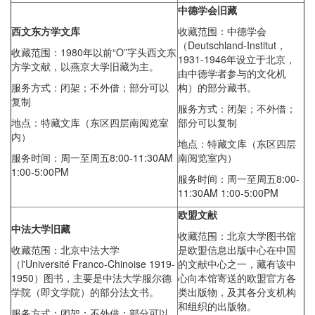
中德学会旧藏
西文东方学文库
收藏范围：中德学会
（Deutschland-Institut，
收藏范围：1980年以前“O”字头西文东
1931-1946年设立于北京，
方学文献，以燕京大学旧藏为主。
由中德学者参与的文化机
服务方式：闭架；不外借；部分可以
构）的部分藏书。
复制
服务方式：闭架；不外借；
地点：特藏文库（东区四层南阅览室
部分可以复制
内）
地点：特藏文库（东区四层
服务时间：周一至周五8:00-11:30AM
南阅览室内）
1:00-5:00PM
服务时间：周一至周五8:00-
11:30AM 1:00-5:00PM
欧盟文献
中法大学旧藏
收藏范围：北京大学图书馆
收藏范围：北京中法大学
是欧盟信息出版中心在中国
（l'Université Franco-Chinoise 1919-
的文献中心之一，藏有该中
1950）图书，主要是中法大学服尔德
心向本馆寄送的欧盟官方各
学院（即文学院）的部分法文书。
类出版物，及其各分支机构
和组织的出版物。
服务方式：闭架；不外借；部分可以