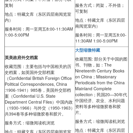
复制
服务方式：闭架，不外借；
可复制
地点：特藏文库（东区四层南阅览室
内）
地点：特藏文库（东区四层
南阅览室内）
服务时间：周一至周五8:00-11:30AM
1:00-5:00PM
服务时间：周一至周五8:00-
11:30AM 1:00-5:00PM
大型缩微特藏
英美政府外交档案
收藏范围:
部分关于中国的图
书、刊物，如：The
收藏范围：主要包括与中国相关的历
Nineteenth Century Books
史档案，如英国外交部档案
on China；Missionary
（Confidential British Foreign Office
Periodicals from the China
Political Correspondences, China
Mainland Complete
:1906-1941）985卷，美国外交部档
collection；民国20—30年代
案（Confidential U.S. State
中国经济、农业、水利问题
Department Central Files）中国内政
资料等多种缩微胶卷和胶
（1930-1966）与外交（1950-1963）
片。
共394卷等多种缩微胶卷和胶片。
服务方式：缩微阅读机浏览
服务方式：缩微阅读机浏览
地点：特藏文库（东区四层
地点：特藏文库（东区四层南阅览室