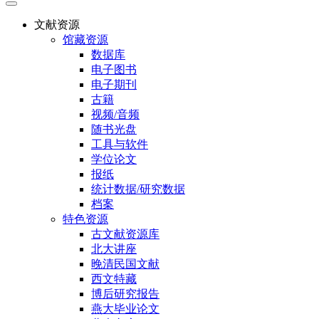
文献资源
馆藏资源
数据库
电子图书
电子期刊
古籍
视频/音频
随书光盘
工具与软件
学位论文
报纸
统计数据/研究数据
档案
特色资源
古文献资源库
北大讲座
晚清民国文献
西文特藏
博后研究报告
燕大毕业论文