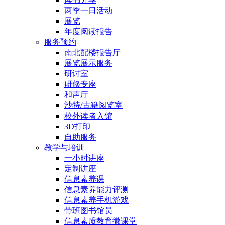
两季一日活动
展览
年度阅读报告
服务预约
南北配楼报告厅
展览展示服务
研讨室
研修专座
和声厅
沙特/古籍阅览室
校外读者入馆
3D打印
自助服务
教学与培训
一小时讲座
定制讲座
信息素养课
信息素养能力评测
信息素养手机游戏
带班图书馆员
信息素质教育微课堂