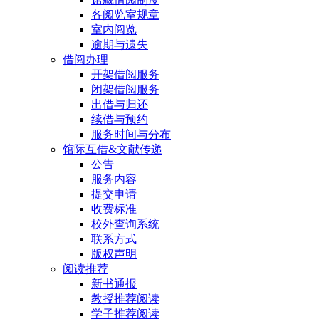
各阅览室规章
室内阅览
逾期与遗失
借阅办理
开架借阅服务
闭架借阅服务
出借与归还
续借与预约
服务时间与分布
馆际互借&文献传递
公告
服务内容
提交申请
收费标准
校外查询系统
联系方式
版权声明
阅读推荐
新书通报
教授推荐阅读
学子推荐阅读