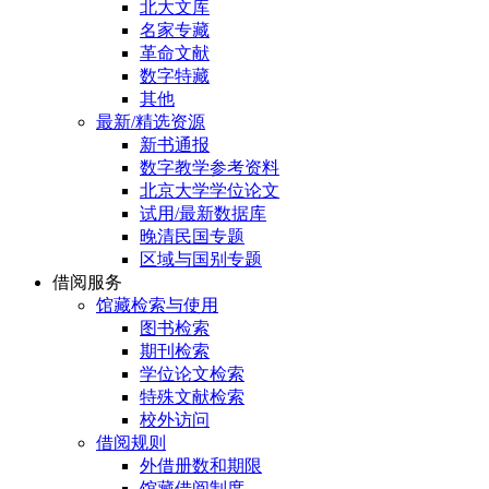
北大文库
名家专藏
革命文献
数字特藏
其他
最新/精选资源
新书通报
数字教学参考资料
北京大学学位论文
试用/最新数据库
晚清民国专题
区域与国别专题
借阅服务
馆藏检索与使用
图书检索
期刊检索
学位论文检索
特殊文献检索
校外访问
借阅规则
外借册数和期限
馆藏借阅制度