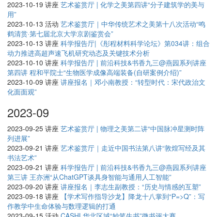
2023-10-19
讲座
艺术鉴赏厅 | 化学之美第四讲“分子建筑学的美与
用”
2023-10-13
活动
艺术鉴赏厅｜中华传统艺术之美第十八次活动“鸣
鹤清赏·第七届北京大学京剧鉴赏会”
2023-10-13
讲座
科学报告厅|《彤程材料科学论坛》第034讲：组合
动力推进高超声速飞机研究动态及关键技术分析
2023-10-10
讲座
科学报告厅 | 前沿科技&书香九三@燕园系列讲座
第四讲 程和平院士“生物医学成像高端装备(自研案例介绍)”
2023-10-09
讲座
讲座报名｜邓小南教授：“转型时代：宋代政治文
化面面观”
2023-09
2023-09-25
讲座
艺术鉴赏厅 | 物理之美第二讲“中国脉冲星测时阵
列进展”
2023-09-21
讲座
艺术鉴赏厅｜走近中国书法第八讲“敦煌写经及其
书法艺术”
2023-09-21
讲座
科学报告厅 | 前沿科技&书香九三@燕园系列讲座
第三讲 王亦洲“从ChatGPT谈具身智能与通用人工智能”
2023-09-20
讲座
讲座报名｜李志生副教授：“历史与情感的互塑”
2023-09-18
讲座
【学术写作指导沙龙】降龙十八掌到“P=>Q”：写
作教学中生命体验与数理逻辑的打通
2023-09-15
活动
CASHL华北区域“妙笔生书”微书评大赛