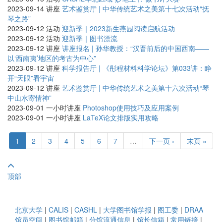
2023-09-14
讲座
艺术鉴赏厅 | 中华传统艺术之美第十七次活动“抚
琴之路”
2023-09-12
活动
迎新季｜2023新生燕园阅读启航活动
2023-09-12
活动
迎新季｜图书漂流
2023-09-12
讲座
讲座报名 | 孙华教授：“汉晋前后的中国西南——
以‘西南夷’地区的考古为中心”
2023-09-12
讲座
科学报告厅 | 《彤程材料科学论坛》第033讲：睁
开“天眼”看宇宙
2023-09-12
讲座
艺术鉴赏厅 | 中华传统艺术之美第十六次活动“琴
中山水寄情神”
2023-09-01
一小时讲座
Photoshop使用技巧及应用案例
2023-09-01
一小时讲座
LaTeX论文排版实用攻略
1
2
3
4
5
6
7
…
下一页 ›
末页 »
顶部
北京大学
|
CALIS
|
CASHL
|
大学图书馆学报
|
图工委
|
DRAA
馆员空间
|
图书馆邮箱
|
分馆流通信息
|
馆长信箱
|
常用链接
|