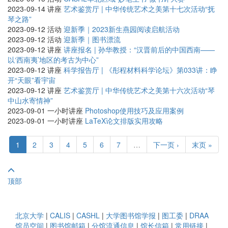
2023-09-14
讲座
艺术鉴赏厅 | 中华传统艺术之美第十七次活动“抚
琴之路”
2023-09-12
活动
迎新季｜2023新生燕园阅读启航活动
2023-09-12
活动
迎新季｜图书漂流
2023-09-12
讲座
讲座报名 | 孙华教授：“汉晋前后的中国西南——
以‘西南夷’地区的考古为中心”
2023-09-12
讲座
科学报告厅 | 《彤程材料科学论坛》第033讲：睁
开“天眼”看宇宙
2023-09-12
讲座
艺术鉴赏厅 | 中华传统艺术之美第十六次活动“琴
中山水寄情神”
2023-09-01
一小时讲座
Photoshop使用技巧及应用案例
2023-09-01
一小时讲座
LaTeX论文排版实用攻略
1
2
3
4
5
6
7
…
下一页 ›
末页 »
顶部
北京大学
|
CALIS
|
CASHL
|
大学图书馆学报
|
图工委
|
DRAA
馆员空间
|
图书馆邮箱
|
分馆流通信息
|
馆长信箱
|
常用链接
|