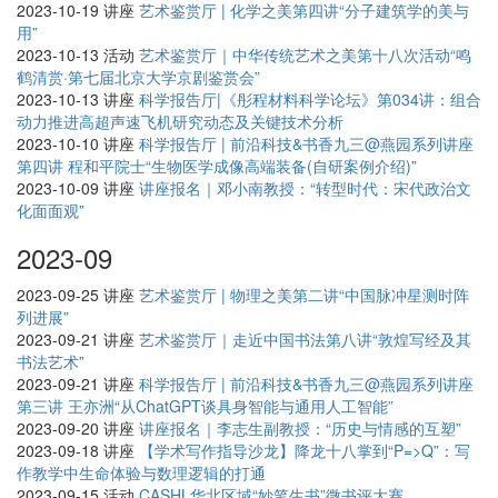
2023-10-19
讲座
艺术鉴赏厅 | 化学之美第四讲“分子建筑学的美与
用”
2023-10-13
活动
艺术鉴赏厅｜中华传统艺术之美第十八次活动“鸣
鹤清赏·第七届北京大学京剧鉴赏会”
2023-10-13
讲座
科学报告厅|《彤程材料科学论坛》第034讲：组合
动力推进高超声速飞机研究动态及关键技术分析
2023-10-10
讲座
科学报告厅 | 前沿科技&书香九三@燕园系列讲座
第四讲 程和平院士“生物医学成像高端装备(自研案例介绍)”
2023-10-09
讲座
讲座报名｜邓小南教授：“转型时代：宋代政治文
化面面观”
2023-09
2023-09-25
讲座
艺术鉴赏厅 | 物理之美第二讲“中国脉冲星测时阵
列进展”
2023-09-21
讲座
艺术鉴赏厅｜走近中国书法第八讲“敦煌写经及其
书法艺术”
2023-09-21
讲座
科学报告厅 | 前沿科技&书香九三@燕园系列讲座
第三讲 王亦洲“从ChatGPT谈具身智能与通用人工智能”
2023-09-20
讲座
讲座报名｜李志生副教授：“历史与情感的互塑”
2023-09-18
讲座
【学术写作指导沙龙】降龙十八掌到“P=>Q”：写
作教学中生命体验与数理逻辑的打通
2023-09-15
活动
CASHL华北区域“妙笔生书”微书评大赛