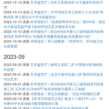
2023-10-19
讲座
艺术鉴赏厅 | 化学之美第四讲“分子建筑学的美与
用”
2023-10-13
活动
艺术鉴赏厅｜中华传统艺术之美第十八次活动“鸣
鹤清赏·第七届北京大学京剧鉴赏会”
2023-10-13
讲座
科学报告厅|《彤程材料科学论坛》第034讲：组合
动力推进高超声速飞机研究动态及关键技术分析
2023-10-10
讲座
科学报告厅 | 前沿科技&书香九三@燕园系列讲座
第四讲 程和平院士“生物医学成像高端装备(自研案例介绍)”
2023-10-09
讲座
讲座报名｜邓小南教授：“转型时代：宋代政治文
化面面观”
2023-09
2023-09-25
讲座
艺术鉴赏厅 | 物理之美第二讲“中国脉冲星测时阵
列进展”
2023-09-21
讲座
艺术鉴赏厅｜走近中国书法第八讲“敦煌写经及其
书法艺术”
2023-09-21
讲座
科学报告厅 | 前沿科技&书香九三@燕园系列讲座
第三讲 王亦洲“从ChatGPT谈具身智能与通用人工智能”
2023-09-20
讲座
讲座报名｜李志生副教授：“历史与情感的互塑”
2023-09-18
讲座
【学术写作指导沙龙】降龙十八掌到“P=>Q”：写
作教学中生命体验与数理逻辑的打通
2023-09-15
活动
CASHL华北区域“妙笔生书”微书评大赛