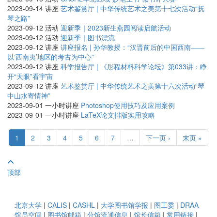
2023-09-14
讲座
艺术鉴赏厅 | 中华传统艺术之美第十七次活动“抚
琴之路”
2023-09-12
活动
迎新季｜2023新生燕园阅读启航活动
2023-09-12
活动
迎新季｜图书漂流
2023-09-12
讲座
讲座报名 | 孙华教授：“汉晋前后的中国西南——
以‘西南夷’地区的考古为中心”
2023-09-12
讲座
科学报告厅 | 《彤程材料科学论坛》第033讲：睁
开“天眼”看宇宙
2023-09-12
讲座
艺术鉴赏厅 | 中华传统艺术之美第十六次活动“琴
中山水寄情神”
2023-09-01
一小时讲座
Photoshop使用技巧及应用案例
2023-09-01
一小时讲座
LaTeX论文排版实用攻略
1
2
3
4
5
6
7
…
下一页 ›
末页 »
顶部
北京大学
|
CALIS
|
CASHL
|
大学图书馆学报
|
图工委
|
DRAA
馆员空间
|
图书馆邮箱
|
分馆流通信息
|
馆长信箱
|
常用链接
|