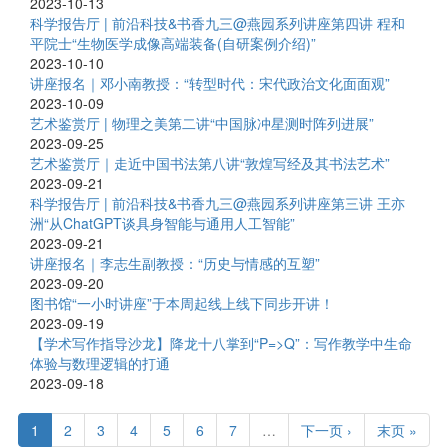
2023-10-13
科学报告厅 | 前沿科技&书香九三@燕园系列讲座第四讲 程和
平院士“生物医学成像高端装备(自研案例介绍)”
2023-10-10
讲座报名｜邓小南教授：“转型时代：宋代政治文化面面观”
2023-10-09
艺术鉴赏厅 | 物理之美第二讲“中国脉冲星测时阵列进展”
2023-09-25
艺术鉴赏厅｜走近中国书法第八讲“敦煌写经及其书法艺术”
2023-09-21
科学报告厅 | 前沿科技&书香九三@燕园系列讲座第三讲 王亦
洲“从ChatGPT谈具身智能与通用人工智能”
2023-09-21
讲座报名｜李志生副教授：“历史与情感的互塑”
2023-09-20
图书馆“一小时讲座”于本周起线上线下同步开讲！
2023-09-19
【学术写作指导沙龙】降龙十八掌到“P=>Q”：写作教学中生命
体验与数理逻辑的打通
2023-09-18
1
2
3
4
5
6
7
…
下一页 ›
末页 »