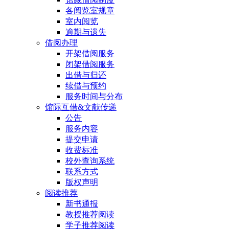
各阅览室规章
室内阅览
逾期与遗失
借阅办理
开架借阅服务
闭架借阅服务
出借与归还
续借与预约
服务时间与分布
馆际互借&文献传递
公告
服务内容
提交申请
收费标准
校外查询系统
联系方式
版权声明
阅读推荐
新书通报
教授推荐阅读
学子推荐阅读