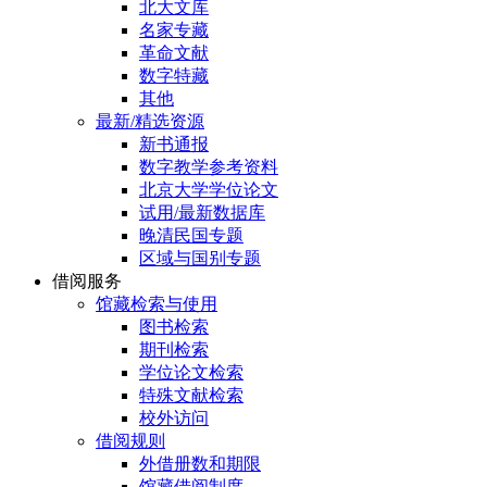
北大文库
名家专藏
革命文献
数字特藏
其他
最新/精选资源
新书通报
数字教学参考资料
北京大学学位论文
试用/最新数据库
晚清民国专题
区域与国别专题
借阅服务
馆藏检索与使用
图书检索
期刊检索
学位论文检索
特殊文献检索
校外访问
借阅规则
外借册数和期限
馆藏借阅制度