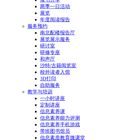
两季一日活动
展览
年度阅读报告
服务预约
南北配楼报告厅
展览展示服务
研讨室
研修专座
和声厅
沙特/古籍阅览室
校外读者入馆
3D打印
自助服务
教学与培训
一小时讲座
定制讲座
信息素养课
信息素养能力评测
信息素养手机游戏
带班图书馆员
信息素质教育微课堂