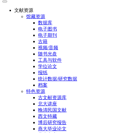
文献资源
馆藏资源
数据库
电子图书
电子期刊
古籍
视频/音频
随书光盘
工具与软件
学位论文
报纸
统计数据/研究数据
档案
特色资源
古文献资源库
北大讲座
晚清民国文献
西文特藏
博后研究报告
燕大毕业论文