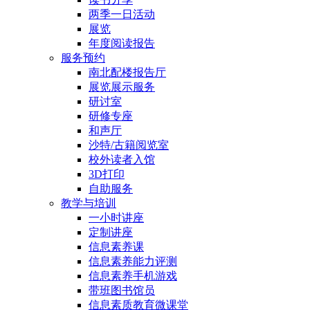
两季一日活动
展览
年度阅读报告
服务预约
南北配楼报告厅
展览展示服务
研讨室
研修专座
和声厅
沙特/古籍阅览室
校外读者入馆
3D打印
自助服务
教学与培训
一小时讲座
定制讲座
信息素养课
信息素养能力评测
信息素养手机游戏
带班图书馆员
信息素质教育微课堂