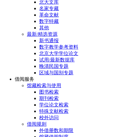
北大文库
名家专藏
革命文献
数字特藏
其他
最新/精选资源
新书通报
数字教学参考资料
北京大学学位论文
试用/最新数据库
晚清民国专题
区域与国别专题
借阅服务
馆藏检索与使用
图书检索
期刊检索
学位论文检索
特殊文献检索
校外访问
借阅规则
外借册数和期限
馆藏借阅制度