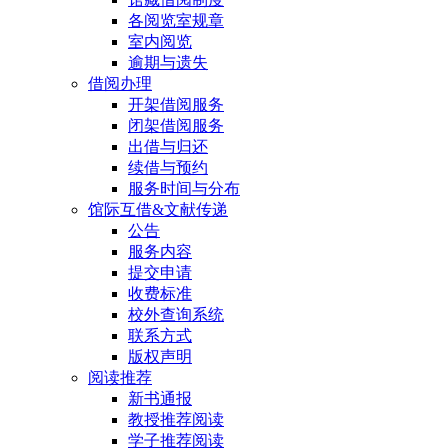
各阅览室规章
室内阅览
逾期与遗失
借阅办理
开架借阅服务
闭架借阅服务
出借与归还
续借与预约
服务时间与分布
馆际互借&文献传递
公告
服务内容
提交申请
收费标准
校外查询系统
联系方式
版权声明
阅读推荐
新书通报
教授推荐阅读
学子推荐阅读