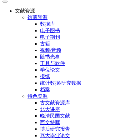
文献资源
馆藏资源
数据库
电子图书
电子期刊
古籍
视频/音频
随书光盘
工具与软件
学位论文
报纸
统计数据/研究数据
档案
特色资源
古文献资源库
北大讲座
晚清民国文献
西文特藏
博后研究报告
燕大毕业论文