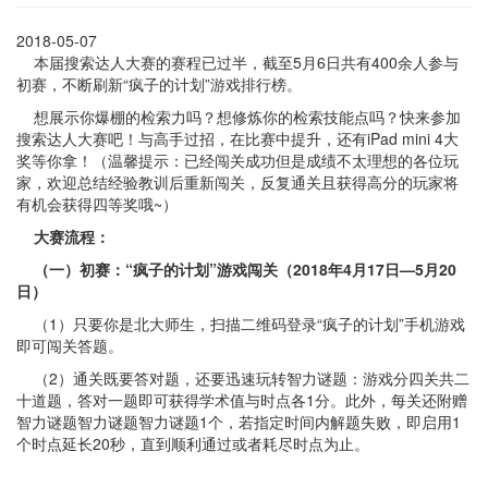
2018-05-07
本届搜索达人大赛的赛程已过半，截至5月6日共有400余人参与
初赛，不断刷新“疯子的计划”游戏排行榜。
想展示你爆棚的检索力吗？想修炼你的检索技能点吗？快来参加
搜索达人大赛吧！与高手过招，在比赛中提升，还有iPad mini 4大
奖等你拿！（温馨提示：已经闯关成功但是成绩不太理想的各位玩
家，欢迎总结经验教训后重新闯关，反复通关且获得高分的玩家将
有机会获得四等奖哦~）
大赛流程
：
（一）初赛：“疯子的计划”游戏闯关（2018年4月17日—5月20
日）
（1）只要你是北大师生，扫描二维码登录“疯子的计划”手机游戏
即可闯关答题。
（2）通关既要答对题，还要迅速玩转智力谜题：游戏分四关共二
十道题，答对一题即可获得学术值与时点各1分。此外，每关还附赠
智力谜题智力谜题智力谜题1个，若指定时间内解题失败，即启用1
个时点延长20秒，直到顺利通过或者耗尽时点为止。