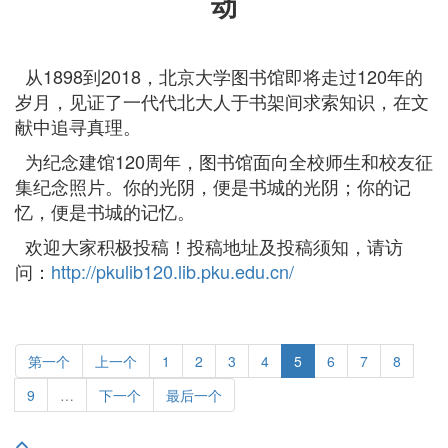
动
从1898到2018，北京大学图书馆即将走过120年的
岁月，见证了一代代北大人于书架间求索知识，在文
献中追寻真理。
为纪念建馆120周年，图书馆面向全校师生和校友征
集纪念照片。你的光阴，便是书城的光阴；你的记
忆，便是书城的记忆。
欢迎大家积极投稿！投稿地址及投稿须知，请访
问：
http://pkulib120.lib.pku.edu.cn/
第一个
上一个
1
2
3
4
5
6
7
8
9
…
下一个
最后一个