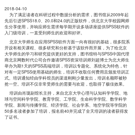
2018-04-10
为了满足读者在科研过程中数据分析的需求，图书馆从2009年起
先后引进SPSS18.0、20.0和24.0的正版软件，供北京大学校园网师
生分享使用，并响应师生需求每学期开设多场讲座提供SPSS软件的
入门级培训，一直受到师生的欢迎和好评。
北京大学师生在应用SPSS软件方面一向有很好的基础，很多院系
开设有相关课程、很多研究和分析基于该软件而开展，为了给北京
大学师生的学习和研究提供更好的支持，图书馆特与SPSS中国代理
商北京网数时代公司合作邀请SPSS资深培训师刘超博士为北大师生
举办为期1天的SPSS高端培训，培训以专题化、系统化为特色，针
对有一定SPSS使用基础的师生，培训不收取任何费用且颁发培训正
式。培训通知经由学科馆员的渠道刚刚少量发出，培训名额即被秒
抢一空。培训不仅非常受师生的需要与欢迎，也取得了极佳效果。
培训由肖珑副馆长主持，来自北京大学心理与认知科学学院、地
球与空间科学学院、教育学院、工学院、生命科学学院、数学科学
学院、新闻与传播学院、经济学院、社会学系、地空学院等学院的
50多名读者参加了培训，报名前40并完成了全天培训的读者获得发
了证书。