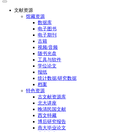
文献资源
馆藏资源
数据库
电子图书
电子期刊
古籍
视频/音频
随书光盘
工具与软件
学位论文
报纸
统计数据/研究数据
档案
特色资源
古文献资源库
北大讲座
晚清民国文献
西文特藏
博后研究报告
燕大毕业论文