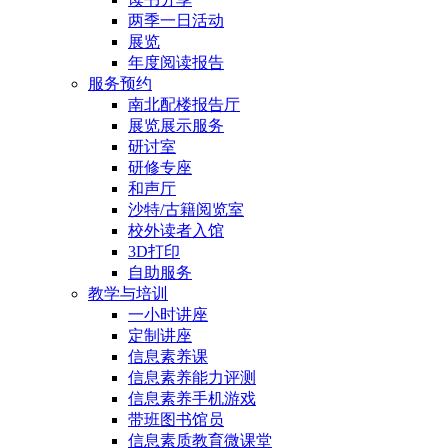
两季一日活动
展览
年度阅读报告
服务预约
南北配楼报告厅
展览展示服务
研讨室
研修专座
和声厅
沙特/古籍阅览室
校外读者入馆
3D打印
自助服务
教学与培训
一小时讲座
定制讲座
信息素养课
信息素养能力评测
信息素养手机游戏
带班图书馆员
信息素质教育微课堂