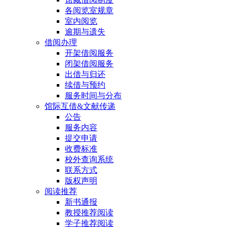
各阅览室规章
室内阅览
逾期与遗失
借阅办理
开架借阅服务
闭架借阅服务
出借与归还
续借与预约
服务时间与分布
馆际互借&文献传递
公告
服务内容
提交申请
收费标准
校外查询系统
联系方式
版权声明
阅读推荐
新书通报
教授推荐阅读
学子推荐阅读