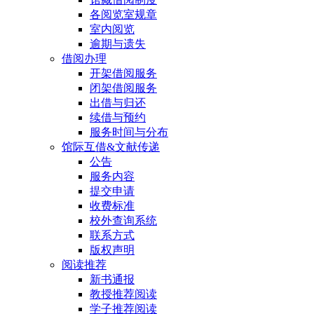
各阅览室规章
室内阅览
逾期与遗失
借阅办理
开架借阅服务
闭架借阅服务
出借与归还
续借与预约
服务时间与分布
馆际互借&文献传递
公告
服务内容
提交申请
收费标准
校外查询系统
联系方式
版权声明
阅读推荐
新书通报
教授推荐阅读
学子推荐阅读