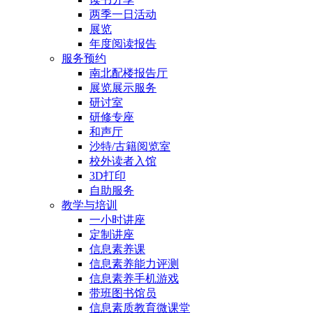
两季一日活动
展览
年度阅读报告
服务预约
南北配楼报告厅
展览展示服务
研讨室
研修专座
和声厅
沙特/古籍阅览室
校外读者入馆
3D打印
自助服务
教学与培训
一小时讲座
定制讲座
信息素养课
信息素养能力评测
信息素养手机游戏
带班图书馆员
信息素质教育微课堂