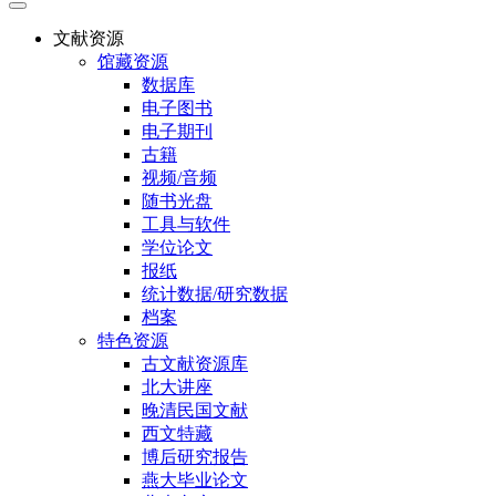
文献资源
馆藏资源
数据库
电子图书
电子期刊
古籍
视频/音频
随书光盘
工具与软件
学位论文
报纸
统计数据/研究数据
档案
特色资源
古文献资源库
北大讲座
晚清民国文献
西文特藏
博后研究报告
燕大毕业论文