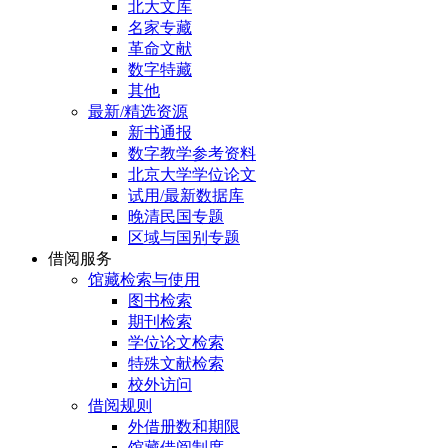
北大文库
名家专藏
革命文献
数字特藏
其他
最新/精选资源
新书通报
数字教学参考资料
北京大学学位论文
试用/最新数据库
晚清民国专题
区域与国别专题
借阅服务
馆藏检索与使用
图书检索
期刊检索
学位论文检索
特殊文献检索
校外访问
借阅规则
外借册数和期限
馆藏借阅制度