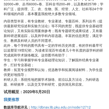
32000+种、丛书6000+卷、百科全书200+种，以及教材257种；学
科广泛，提供理、工、农、生物、医、经管、人文、社科等24个学
科领域的内容，基本覆盖我校绝大多数专业领域。
内容类型丰富，有专业教材、专业著述、专题百科、系列丛书（提
供最新研究综述和实验方法论）等不同的类型，既提供专业基础理
论知识，又有实际应用案例参考；既有专题研究成果综述，又有最
新科研进展追踪，以及跨学科内容选题。丰富的信息类型，满足学
生、教师及科研人员的不同需求。
此外，每个学科的图书具有一定的学科历史跨度，有的学科最早可
以追塑至19世纪初，为读者呈现百年或者几十年长度的该学科的研
究成就和学术脉络概况。这些图书有助于：
学生：学习和掌握学科专业基础理论知识，了解国外经典专业著
作，打好专业基础；
教师：拓宽专业视野和认知，优选教学和拓展阅读材料，为学生提
供更好地指导；
科研人员：系统性地把握学术脉络、前沿以及方法论，为科研选
题、科研效率，以及交叉学科研究，提供洞见和启发。
试用截至：2020年5月20日
我要推荐
数据库导航详见：
http://dbnav.lib.pku.edu.cn/node/12712