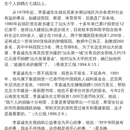
生个人捐赠占七成以上。
从1978年起，李嘉诚先生就在其家乡潮汕地区兴办各类对社会
有益的事业，如建设医院、桥梁、体育馆等，后惠及广东各地。
1980年起捐巨资在家乡建立了汕头大学，十多年来已累计捐资近12
亿港币，使得汕大建校以来进步很大，目前校本部和医学院在校本
科生达5,000多人，硕士生100多人。两个附属医院有病床1,200张，
还将成立一所有300张病床的肿瘤医院。教师中已有正、副教授260
多名，其中中科院院士5名，博士导师8名。为了长远支持汕大的发
展，李嘉诚先生将其投资兴建的“汕头第一城”出售后的全部收入约15
亿元港币捐赠“汕大发展基金”。他对汕头大学的支持，确已如他所
说，“超越生命的极限”了。（香港文汇报,1994.6.13.）
李嘉诚先生一贯不搞宣传，捐资从不留名，不提条件。1991
年，他与属下集团捐资一亿港币给中国残疾人福利基金会，迟至两
年后消息才发表。1993年，李嘉诚先生慷慨捐赠1,000万美元，帮助
北京大学建设一座新图书馆，他也不要求任何形式的留名。今年2月
云南发生地震，李嘉诚先生立即捐资1,000万港币给灾区。他说：
“我个人的捐输十分有限，主要是希望能带出一个信息，希望全社会
的市民都能踊跃捐输，帮助灾区的居民度过难关和重建家园，这才
是最重要的。”（大公报,1996.2.9.）
李嘉诚先生视捐助公益事业为开心的事，他说：“对中华民族有
益的事，我会不停地做，这些都是很开心的事。”（星岛晚