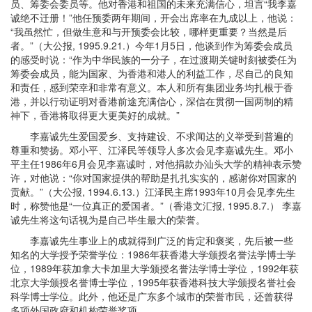
员、筹委会委员等。他对香港和祖国的未来充满信心，坦言“我李嘉
诚绝不迁册！”他任预委两年期间，开会出席率在九成以上，他说：
“我虽然忙，但做生意和与开预委会比较，哪样更重要？当然是后
者。”（大公报, 1995.9.21.）今年1月5日，他谈到作为筹委会成员
的感受时说：“作为中华民族的一分子，在过渡期关键时刻被委任为
筹委会成员，能为国家、为香港和港人的利益工作，尽自己的良知
和责任，感到荣幸和非常有意义。本人和所有集团业务均扎根于香
港，并以行动证明对香港前途充满信心，深信在贯彻一国两制的精
神下，香港将取得更大更美好的成就。”
李嘉诚先生爱国爱乡、支持建设、不求闻达的义举受到普遍的
尊重和赞扬。邓小平、江泽民等领导人多次会见李嘉诚先生。邓小
平主任1986年6月会见李嘉诚时，对他捐款办汕头大学的精神表示赞
许，对他说：“你对国家提供的帮助是扎扎实实的，感谢你对国家的
贡献。”（大公报, 1994.6.13.）江泽民主席1993年10月会见李先生
时，称赞他是“一位真正的爱国者。”（香港文汇报, 1995.8.7.） 李嘉
诚先生将这句话视为是自己毕生最大的荣誉。
李嘉诚先生事业上的成就得到广泛的肯定和褒奖，先后被一些
知名的大学授予荣誉学位：1986年获香港大学颁授名誉法学博士学
位，1989年获加拿大卡加里大学颁授名誉法学博士学位，1992年获
北京大学颁授名誉博士学位，1995年获香港科技大学颁授名誉社会
科学博士学位。此外，他还是广东多个城市的荣誉市民，还曾获得
多项外国政府和机构荣誉奖项。