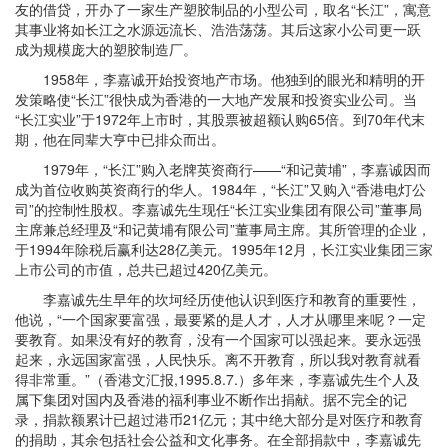
友的借贷，开办了一家生产塑胶制品的小型公司，取名“长江”，寓意
其事业将如长江之水源远流长、浩浩荡荡。其后这家小公司更一跃
成为规模庞大的塑胶制造厂。
1958年，李嘉诚开始投资地产市场。他独到的眼光和精明的开
发策略使“长江”很快成为香港的一大地产发展和投资实业公司。当
“长江实业”于1972年上市时，其股票被超额认购65倍。到70年代末
期，他在同辈大亨中已排众而出。
1979年，“长江”购入老牌英资商行——“和记黄埔”，李嘉诚因而
成为首位收购英资商行的华人。1984年，“长江”又购入“香港电灯公
司”的控制性股权。李嘉诚先生现任“长江实业集团有限公司”董事局
主席兼总经理及“和记黄埔有限公司”董事局主席。其所管理的企业，
于1994年除税后赢利达28亿美元。1995年12月，长江实业集团三家
上市公司的市值，总共已超过420亿美元。
李嘉诚先生早年的坎坷经历使他认识到医疗和教育的重要性，
他说，“一个国家要富强，最要紧的是人才，人才从哪里来呢？一定
要教育。如果没有好的教育，没有一个国家可以强起来。要永远强
起来，永远国家富强，人民快乐。离不开教育，所以我对教育就看
得非常重。”（香港文汇报,1995.8.7.）多年来，李嘉诚先生个人及
属下集团对国内及香港的福利事业不断作出捐献。据不完全的记
录，捐款额累计已超过港币21亿元；其中绝大部分是对医疗和教育
的捐助，其余包括社会公益和文化事务。在全部捐款中，李嘉诚先