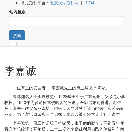
常见期刊平台：
北京大学期刊网
|
DOAJ
站内搜索
搜索
李嘉诚
一位真正的爱国者──李嘉诚先生的事业与义举简介。
香港知名人士李嘉诚先生1928年出生于广东潮州，父亲是小学
校长。1940年为躲避日本侵略者的压迫，全家逃难到香港。两年
后，李先生的父亲不幸染上肺病，因当时缺乏适当的医疗和药品而
不治。为了养活母亲和三个弟妹，李嘉诚被迫辍学走上社会谋生。
李嘉诚第一份工作是玩具推销员，由于他的勤奋，不到五年便
晋升为总经理；两年后，二十二岁的李嘉诚利用自己的储蓄和向亲