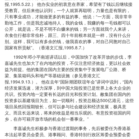
报,1995.5.22.） 他办实业的初衷意在养家，希望有了钱以后继续接
受教育。但后来他认识到，一个人就算再聪明，力量也是有限的，
只有事业成功，才能做更多的有益的事。他说：“一方面，我非常辛
勤地工作，但是我忠诚地待人，我的金钱，我赚的每一毛钱都可以
公开，就是说，不是不明不白赚来的钱；另一方面就我个人来讲，
衣食住行都非常俭朴，跟三、四十年前根本就是一样，没有什么分
别。这样，我可以有多余的钱，做我喜欢的事，对自己同胞对自己
国家有所贡献”。（香港文汇报,1995.8.7.）
1992年邓小平南巡讲话以后，中国加快了改革开放的步伐，李
嘉诚先生也加大了在内地的投资，不仅注意经济效益，更以社会效
益为前提。他的集团在国内主要的投资集中于发展电厂公路、桥
梁、集装箱码头和地产等基础设施（参见香港文汇
报,1994.9.13.）。 他在去年“国际潮团联谊年会”讲词中说到，“国内
经济发展迅速，潜力深厚，到中国大陆投资已是世界上各大企业的
共识。投资内地一定要有长远的目光和投资计划。敝集团在国内的
投资多以基建项目为主，如一切顺利，投资总额达500亿港元，这些
项目虽然回报期较长，但可以参与社会建设和经济发展，极具意
义。而且长远来说，将来的收益是相当乐观的。有意投资祖国的同
乡，在亦可籍开放市场的机会创一番事业。”
李嘉诚先生积极参与香港过渡期的事务，先后被委任为香港基
本法起草委员会委员、港事顾问、香港特别行政区筹委会预委会委