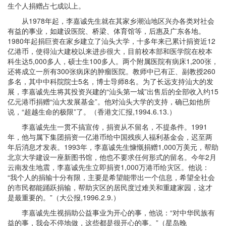
生个人捐赠占七成以上。
从1978年起，李嘉诚先生就在其家乡潮汕地区兴办各类对社会
有益的事业，如建设医院、桥梁、体育馆等，后惠及广东各地。
1980年起捐巨资在家乡建立了汕头大学，十多年来已累计捐资近12
亿港币，使得汕大建校以来进步很大，目前校本部和医学院在校本
科生达5,000多人，硕士生100多人。两个附属医院有病床1,200张，
还将成立一所有300张病床的肿瘤医院。教师中已有正、副教授260
多名，其中中科院院士5名，博士导师8名。为了长远支持汕大的发
展，李嘉诚先生将其投资兴建的“汕头第一城”出售后的全部收入约15
亿元港币捐赠“汕大发展基金”。他对汕头大学的支持，确已如他所
说，“超越生命的极限”了。（香港文汇报,1994.6.13.）
李嘉诚先生一贯不搞宣传，捐资从不留名，不提条件。1991
年，他与属下集团捐资一亿港币给中国残疾人福利基金会，迟至两
年后消息才发表。1993年，李嘉诚先生慷慨捐赠1,000万美元，帮助
北京大学建设一座新图书馆，他也不要求任何形式的留名。今年2月
云南发生地震，李嘉诚先生立即捐资1,000万港币给灾区。他说：
“我个人的捐输十分有限，主要是希望能带出一个信息，希望全社会
的市民都能踊跃捐输，帮助灾区的居民度过难关和重建家园，这才
是最重要的。”（大公报,1996.2.9.）
李嘉诚先生视捐助公益事业为开心的事，他说：“对中华民族有
益的事，我会不停地做，这些都是很开心的事。”（星岛晚