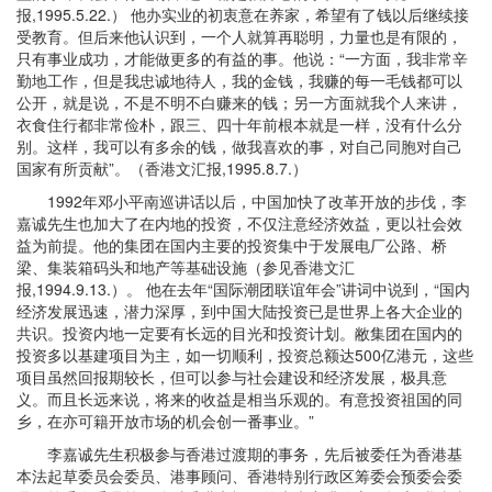
报,1995.5.22.） 他办实业的初衷意在养家，希望有了钱以后继续接
受教育。但后来他认识到，一个人就算再聪明，力量也是有限的，
只有事业成功，才能做更多的有益的事。他说：“一方面，我非常辛
勤地工作，但是我忠诚地待人，我的金钱，我赚的每一毛钱都可以
公开，就是说，不是不明不白赚来的钱；另一方面就我个人来讲，
衣食住行都非常俭朴，跟三、四十年前根本就是一样，没有什么分
别。这样，我可以有多余的钱，做我喜欢的事，对自己同胞对自己
国家有所贡献”。（香港文汇报,1995.8.7.）
1992年邓小平南巡讲话以后，中国加快了改革开放的步伐，李
嘉诚先生也加大了在内地的投资，不仅注意经济效益，更以社会效
益为前提。他的集团在国内主要的投资集中于发展电厂公路、桥
梁、集装箱码头和地产等基础设施（参见香港文汇
报,1994.9.13.）。 他在去年“国际潮团联谊年会”讲词中说到，“国内
经济发展迅速，潜力深厚，到中国大陆投资已是世界上各大企业的
共识。投资内地一定要有长远的目光和投资计划。敝集团在国内的
投资多以基建项目为主，如一切顺利，投资总额达500亿港元，这些
项目虽然回报期较长，但可以参与社会建设和经济发展，极具意
义。而且长远来说，将来的收益是相当乐观的。有意投资祖国的同
乡，在亦可籍开放市场的机会创一番事业。”
李嘉诚先生积极参与香港过渡期的事务，先后被委任为香港基
本法起草委员会委员、港事顾问、香港特别行政区筹委会预委会委