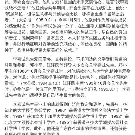
员、筹委会委员等。他对香港和祖国的未来充满信心，坦言“我李嘉
诚绝不迁册！”他任预委两年期间，开会出席率在九成以上，他说：
“我虽然忙，但做生意和与开预委会比较，哪样更重要？当然是后
者。”（大公报, 1995.9.21.）今年1月5日，他谈到作为筹委会成员
的感受时说：“作为中华民族的一分子，在过渡期关键时刻被委任为
筹委会成员，能为国家、为香港和港人的利益工作，尽自己的良知
和责任，感到荣幸和非常有意义。本人和所有集团业务均扎根于香
港，并以行动证明对香港前途充满信心，深信在贯彻一国两制的精
神下，香港将取得更大更美好的成就。”
李嘉诚先生爱国爱乡、支持建设、不求闻达的义举受到普遍的
尊重和赞扬。邓小平、江泽民等领导人多次会见李嘉诚先生。邓小
平主任1986年6月会见李嘉诚时，对他捐款办汕头大学的精神表示赞
许，对他说：“你对国家提供的帮助是扎扎实实的，感谢你对国家的
贡献。”（大公报, 1994.6.13.）江泽民主席1993年10月会见李先生
时，称赞他是“一位真正的爱国者。”（香港文汇报, 1995.8.7.） 李嘉
诚先生将这句话视为是自己毕生最大的荣誉。
李嘉诚先生事业上的成就得到广泛的肯定和褒奖，先后被一些
知名的大学授予荣誉学位：1986年获香港大学颁授名誉法学博士学
位，1989年获加拿大卡加里大学颁授名誉法学博士学位，1992年获
北京大学颁授名誉博士学位，1995年获香港科技大学颁授名誉社会
科学博士学位。此外，他还是广东多个城市的荣誉市民，还曾获得
多项外国政府和机构荣誉奖项。