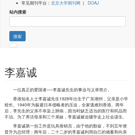
常见期刊平台：
北京大学期刊网
|
DOAJ
站内搜索
搜索
李嘉诚
一位真正的爱国者──李嘉诚先生的事业与义举简介。
香港知名人士李嘉诚先生1928年出生于广东潮州，父亲是小学
校长。1940年为躲避日本侵略者的压迫，全家逃难到香港。两年
后，李先生的父亲不幸染上肺病，因当时缺乏适当的医疗和药品而
不治。为了养活母亲和三个弟妹，李嘉诚被迫辍学走上社会谋生。
李嘉诚第一份工作是玩具推销员，由于他的勤奋，不到五年便
晋升为总经理；两年后，二十二岁的李嘉诚利用自己的储蓄和向亲