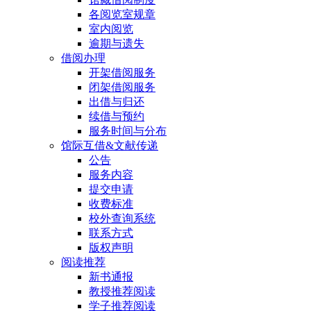
各阅览室规章
室内阅览
逾期与遗失
借阅办理
开架借阅服务
闭架借阅服务
出借与归还
续借与预约
服务时间与分布
馆际互借&文献传递
公告
服务内容
提交申请
收费标准
校外查询系统
联系方式
版权声明
阅读推荐
新书通报
教授推荐阅读
学子推荐阅读