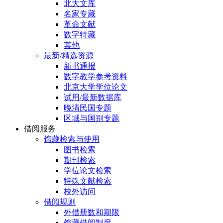
北大文库
名家专藏
革命文献
数字特藏
其他
最新/精选资源
新书通报
数字教学参考资料
北京大学学位论文
试用/最新数据库
晚清民国专题
区域与国别专题
借阅服务
馆藏检索与使用
图书检索
期刊检索
学位论文检索
特殊文献检索
校外访问
借阅规则
外借册数和期限
馆藏借阅制度