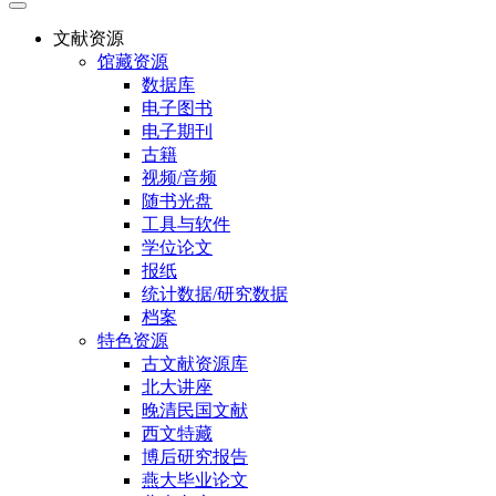
文献资源
馆藏资源
数据库
电子图书
电子期刊
古籍
视频/音频
随书光盘
工具与软件
学位论文
报纸
统计数据/研究数据
档案
特色资源
古文献资源库
北大讲座
晚清民国文献
西文特藏
博后研究报告
燕大毕业论文