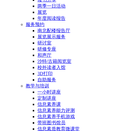
两季一日活动
展览
年度阅读报告
服务预约
南北配楼报告厅
展览展示服务
研讨室
研修专座
和声厅
沙特/古籍阅览室
校外读者入馆
3D打印
自助服务
教学与培训
一小时讲座
定制讲座
信息素养课
信息素养能力评测
信息素养手机游戏
带班图书馆员
信息素质教育微课堂