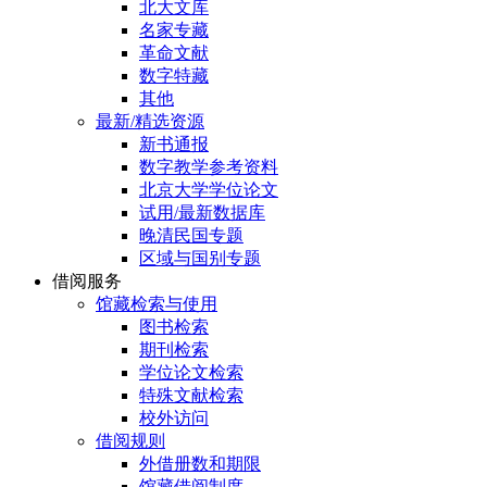
北大文库
名家专藏
革命文献
数字特藏
其他
最新/精选资源
新书通报
数字教学参考资料
北京大学学位论文
试用/最新数据库
晚清民国专题
区域与国别专题
借阅服务
馆藏检索与使用
图书检索
期刊检索
学位论文检索
特殊文献检索
校外访问
借阅规则
外借册数和期限
馆藏借阅制度