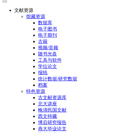
文献资源
馆藏资源
数据库
电子图书
电子期刊
古籍
视频/音频
随书光盘
工具与软件
学位论文
报纸
统计数据/研究数据
档案
特色资源
古文献资源库
北大讲座
晚清民国文献
西文特藏
博后研究报告
燕大毕业论文