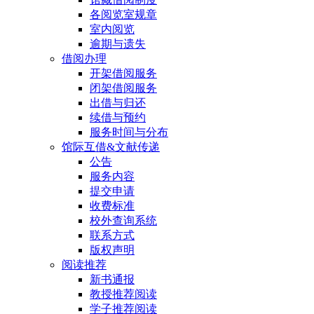
各阅览室规章
室内阅览
逾期与遗失
借阅办理
开架借阅服务
闭架借阅服务
出借与归还
续借与预约
服务时间与分布
馆际互借&文献传递
公告
服务内容
提交申请
收费标准
校外查询系统
联系方式
版权声明
阅读推荐
新书通报
教授推荐阅读
学子推荐阅读