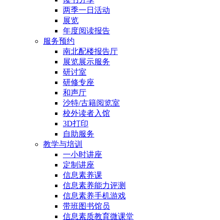
两季一日活动
展览
年度阅读报告
服务预约
南北配楼报告厅
展览展示服务
研讨室
研修专座
和声厅
沙特/古籍阅览室
校外读者入馆
3D打印
自助服务
教学与培训
一小时讲座
定制讲座
信息素养课
信息素养能力评测
信息素养手机游戏
带班图书馆员
信息素质教育微课堂