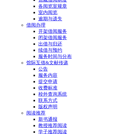
各阅览室规章
室内阅览
逾期与遗失
借阅办理
开架借阅服务
闭架借阅服务
出借与归还
续借与预约
服务时间与分布
馆际互借&文献传递
公告
服务内容
提交申请
收费标准
校外查询系统
联系方式
版权声明
阅读推荐
新书通报
教授推荐阅读
学子推荐阅读