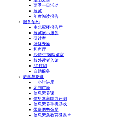
两季一日活动
展览
年度阅读报告
服务预约
南北配楼报告厅
展览展示服务
研讨室
研修专座
和声厅
沙特/古籍阅览室
校外读者入馆
3D打印
自助服务
教学与培训
一小时讲座
定制讲座
信息素养课
信息素养能力评测
信息素养手机游戏
带班图书馆员
信息素质教育微课堂