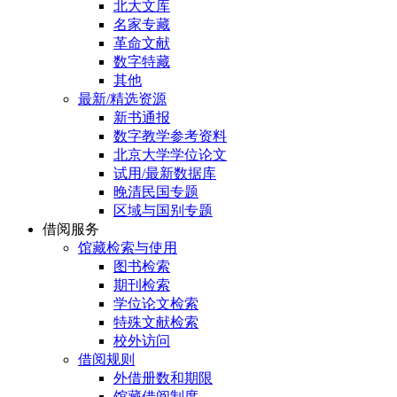
北大文库
名家专藏
革命文献
数字特藏
其他
最新/精选资源
新书通报
数字教学参考资料
北京大学学位论文
试用/最新数据库
晚清民国专题
区域与国别专题
借阅服务
馆藏检索与使用
图书检索
期刊检索
学位论文检索
特殊文献检索
校外访问
借阅规则
外借册数和期限
馆藏借阅制度