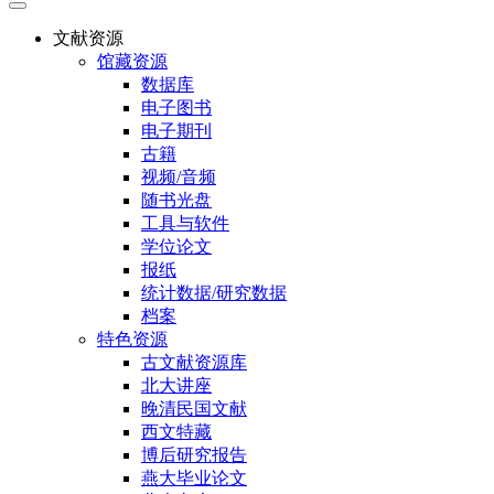
文献资源
馆藏资源
数据库
电子图书
电子期刊
古籍
视频/音频
随书光盘
工具与软件
学位论文
报纸
统计数据/研究数据
档案
特色资源
古文献资源库
北大讲座
晚清民国文献
西文特藏
博后研究报告
燕大毕业论文