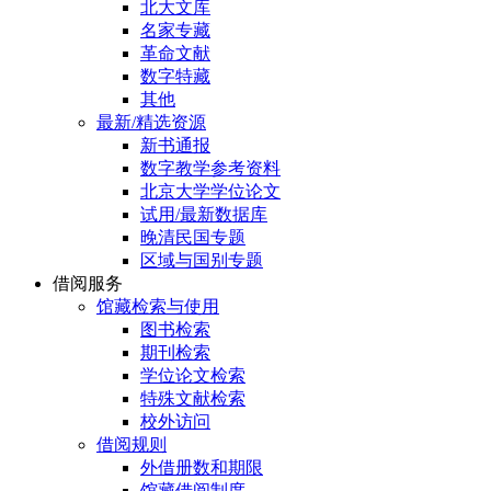
北大文库
名家专藏
革命文献
数字特藏
其他
最新/精选资源
新书通报
数字教学参考资料
北京大学学位论文
试用/最新数据库
晚清民国专题
区域与国别专题
借阅服务
馆藏检索与使用
图书检索
期刊检索
学位论文检索
特殊文献检索
校外访问
借阅规则
外借册数和期限
馆藏借阅制度