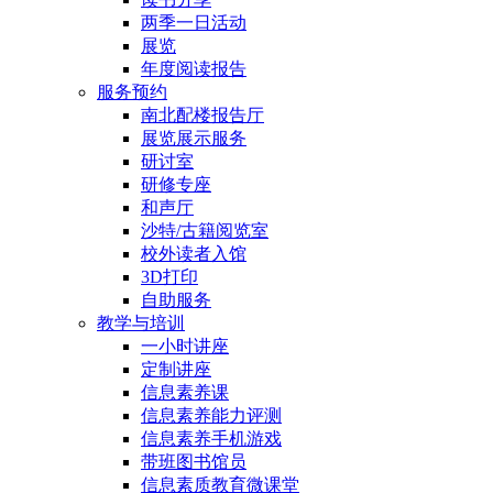
两季一日活动
展览
年度阅读报告
服务预约
南北配楼报告厅
展览展示服务
研讨室
研修专座
和声厅
沙特/古籍阅览室
校外读者入馆
3D打印
自助服务
教学与培训
一小时讲座
定制讲座
信息素养课
信息素养能力评测
信息素养手机游戏
带班图书馆员
信息素质教育微课堂