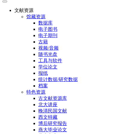
文献资源
馆藏资源
数据库
电子图书
电子期刊
古籍
视频/音频
随书光盘
工具与软件
学位论文
报纸
统计数据/研究数据
档案
特色资源
古文献资源库
北大讲座
晚清民国文献
西文特藏
博后研究报告
燕大毕业论文