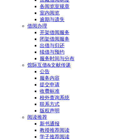
各阅览室规章
室内阅览
逾期与遗失
借阅办理
开架借阅服务
闭架借阅服务
出借与归还
续借与预约
服务时间与分布
馆际互借&文献传递
公告
服务内容
提交申请
收费标准
校外查询系统
联系方式
版权声明
阅读推荐
新书通报
教授推荐阅读
学子推荐阅读