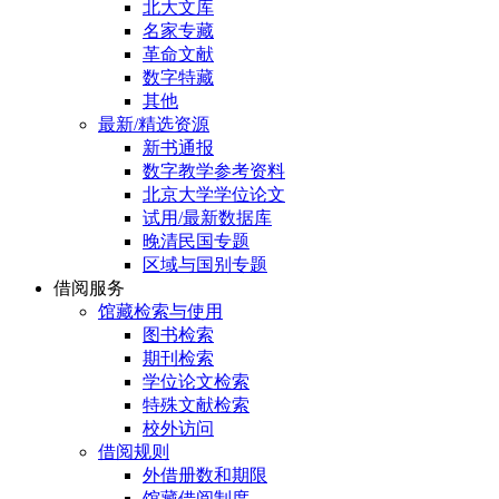
北大文库
名家专藏
革命文献
数字特藏
其他
最新/精选资源
新书通报
数字教学参考资料
北京大学学位论文
试用/最新数据库
晚清民国专题
区域与国别专题
借阅服务
馆藏检索与使用
图书检索
期刊检索
学位论文检索
特殊文献检索
校外访问
借阅规则
外借册数和期限
馆藏借阅制度