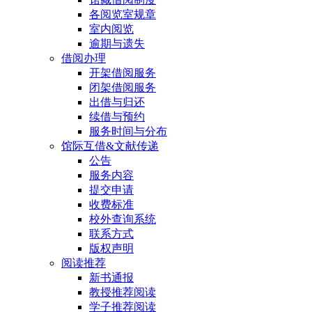
各阅览室规章
室内阅览
逾期与遗失
借阅办理
开架借阅服务
闭架借阅服务
出借与归还
续借与预约
服务时间与分布
馆际互借&文献传递
公告
服务内容
提交申请
收费标准
校外查询系统
联系方式
版权声明
阅读推荐
新书通报
教授推荐阅读
学子推荐阅读