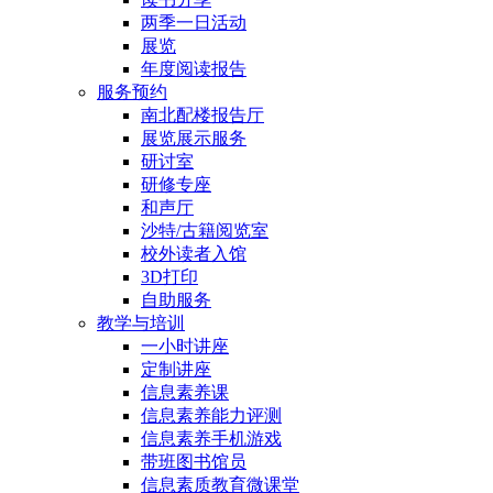
两季一日活动
展览
年度阅读报告
服务预约
南北配楼报告厅
展览展示服务
研讨室
研修专座
和声厅
沙特/古籍阅览室
校外读者入馆
3D打印
自助服务
教学与培训
一小时讲座
定制讲座
信息素养课
信息素养能力评测
信息素养手机游戏
带班图书馆员
信息素质教育微课堂