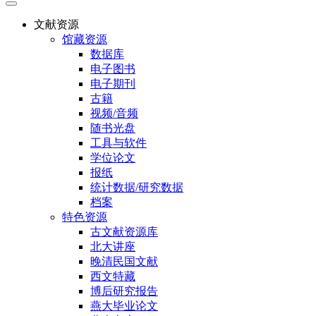
文献资源
馆藏资源
数据库
电子图书
电子期刊
古籍
视频/音频
随书光盘
工具与软件
学位论文
报纸
统计数据/研究数据
档案
特色资源
古文献资源库
北大讲座
晚清民国文献
西文特藏
博后研究报告
燕大毕业论文