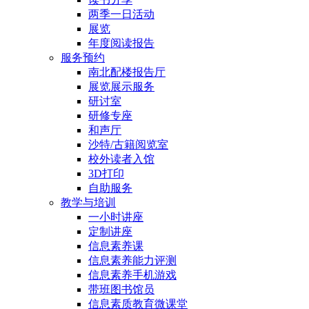
两季一日活动
展览
年度阅读报告
服务预约
南北配楼报告厅
展览展示服务
研讨室
研修专座
和声厅
沙特/古籍阅览室
校外读者入馆
3D打印
自助服务
教学与培训
一小时讲座
定制讲座
信息素养课
信息素养能力评测
信息素养手机游戏
带班图书馆员
信息素质教育微课堂