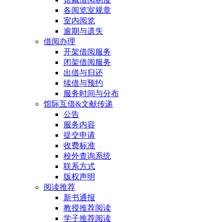
各阅览室规章
室内阅览
逾期与遗失
借阅办理
开架借阅服务
闭架借阅服务
出借与归还
续借与预约
服务时间与分布
馆际互借&文献传递
公告
服务内容
提交申请
收费标准
校外查询系统
联系方式
版权声明
阅读推荐
新书通报
教授推荐阅读
学子推荐阅读