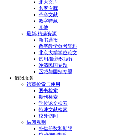
北大文库
名家专藏
革命文献
数字特藏
其他
最新/精选资源
新书通报
数字教学参考资料
北京大学学位论文
试用/最新数据库
晚清民国专题
区域与国别专题
借阅服务
馆藏检索与使用
图书检索
期刊检索
学位论文检索
特殊文献检索
校外访问
借阅规则
外借册数和期限
馆藏借阅制度