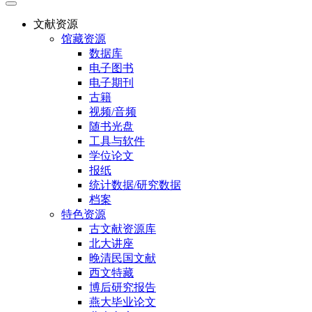
文献资源
馆藏资源
数据库
电子图书
电子期刊
古籍
视频/音频
随书光盘
工具与软件
学位论文
报纸
统计数据/研究数据
档案
特色资源
古文献资源库
北大讲座
晚清民国文献
西文特藏
博后研究报告
燕大毕业论文