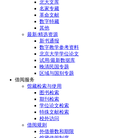
北大文库
名家专藏
革命文献
数字特藏
其他
最新/精选资源
新书通报
数字教学参考资料
北京大学学位论文
试用/最新数据库
晚清民国专题
区域与国别专题
借阅服务
馆藏检索与使用
图书检索
期刊检索
学位论文检索
特殊文献检索
校外访问
借阅规则
外借册数和期限
馆藏借阅制度