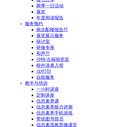
两季一日活动
展览
年度阅读报告
服务预约
南北配楼报告厅
展览展示服务
研讨室
研修专座
和声厅
沙特/古籍阅览室
校外读者入馆
3D打印
自助服务
教学与培训
一小时讲座
定制讲座
信息素养课
信息素养能力评测
信息素养手机游戏
带班图书馆员
信息素质教育微课堂