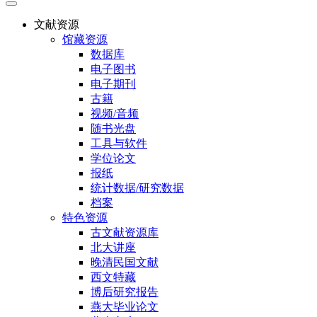
文献资源
馆藏资源
数据库
电子图书
电子期刊
古籍
视频/音频
随书光盘
工具与软件
学位论文
报纸
统计数据/研究数据
档案
特色资源
古文献资源库
北大讲座
晚清民国文献
西文特藏
博后研究报告
燕大毕业论文