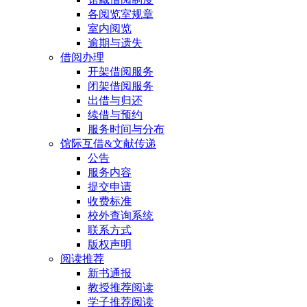
各阅览室规章
室内阅览
逾期与遗失
借阅办理
开架借阅服务
闭架借阅服务
出借与归还
续借与预约
服务时间与分布
馆际互借&文献传递
公告
服务内容
提交申请
收费标准
校外查询系统
联系方式
版权声明
阅读推荐
新书通报
教授推荐阅读
学子推荐阅读