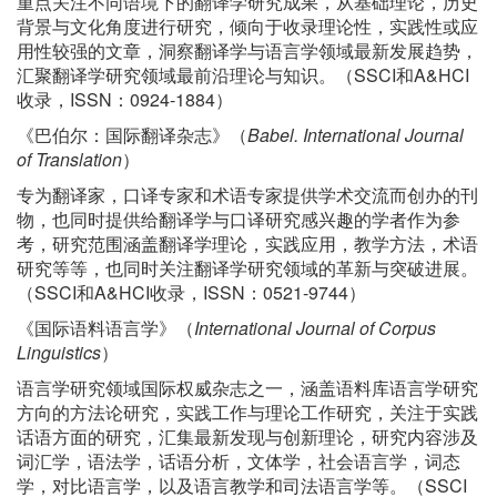
重点关注不同语境下的翻译学研究成果，从基础理论，历史
背景与文化角度进行研究，倾向于收录理论性，实践性或应
用性较强的文章，洞察翻译学与语言学领域最新发展趋势，
汇聚翻译学研究领域最前沿理论与知识。（SSCI和A&HCI
收录，ISSN：0924-1884）
《巴伯尔：国际翻译杂志》（
Babel. International Journal
of Translation
）
专为翻译家，口译专家和术语专家提供学术交流而创办的刊
物，也同时提供给翻译学与口译研究感兴趣的学者作为参
考，研究范围涵盖翻译学理论，实践应用，教学方法，术语
研究等等，也同时关注翻译学研究领域的革新与突破进展。
（SSCI和A&HCI收录，ISSN：0521-9744）
《国际语料语言学》（
International Journal of Corpus
Linguistics
）
语言学研究领域国际权威杂志之一，涵盖语料库语言学研究
方向的方法论研究，实践工作与理论工作研究，关注于实践
话语方面的研究，汇集最新发现与创新理论，研究内容涉及
词汇学，语法学，话语分析，文体学，社会语言学，词态
学，对比语言学，以及语言教学和司法语言学等。（SSCI