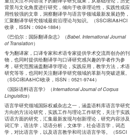
重点关注不同语境下的翻译学研究成果，从基础理论，历史
背景与文化角度进行研究，倾向于收录理论性，实践性或应
用性较强的文章，洞察翻译学与语言学领域最新发展趋势，
汇聚翻译学研究领域最前沿理论与知识。（SSCI和A&HCI
收录，ISSN：0924-1884）
《巴伯尔：国际翻译杂志》（
Babel. International Journal
of Translation
）
专为翻译家，口译专家和术语专家提供学术交流而创办的刊
物，也同时提供给翻译学与口译研究感兴趣的学者作为参
考，研究范围涵盖翻译学理论，实践应用，教学方法，术语
研究等等，也同时关注翻译学研究领域的革新与突破进展。
（SSCI和A&HCI收录，ISSN：0521-9744）
《国际语料语言学》（
International Journal of Corpus
Linguistics
）
语言学研究领域国际权威杂志之一，涵盖语料库语言学研究
方向的方法论研究，实践工作与理论工作研究，关注于实践
话语方面的研究，汇集最新发现与创新理论，研究内容涉及
词汇学，语法学，话语分析，文体学，社会语言学，词态
学，对比语言学，以及语言教学和司法语言学等。（SSCI