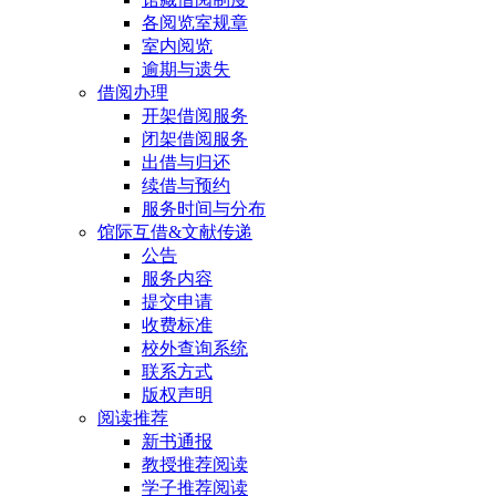
各阅览室规章
室内阅览
逾期与遗失
借阅办理
开架借阅服务
闭架借阅服务
出借与归还
续借与预约
服务时间与分布
馆际互借&文献传递
公告
服务内容
提交申请
收费标准
校外查询系统
联系方式
版权声明
阅读推荐
新书通报
教授推荐阅读
学子推荐阅读