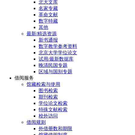
北大文库
名家专藏
革命文献
数字特藏
其他
最新/精选资源
新书通报
数字教学参考资料
北京大学学位论文
试用/最新数据库
晚清民国专题
区域与国别专题
借阅服务
馆藏检索与使用
图书检索
期刊检索
学位论文检索
特殊文献检索
校外访问
借阅规则
外借册数和期限
馆藏借阅制度