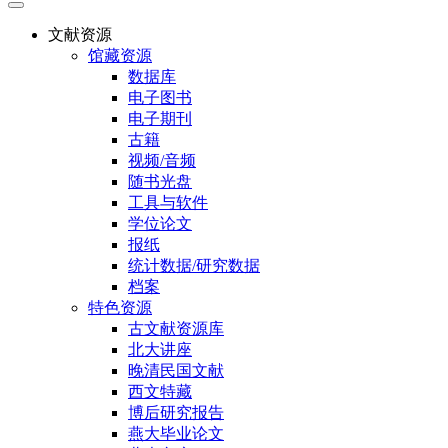
文献资源
馆藏资源
数据库
电子图书
电子期刊
古籍
视频/音频
随书光盘
工具与软件
学位论文
报纸
统计数据/研究数据
档案
特色资源
古文献资源库
北大讲座
晚清民国文献
西文特藏
博后研究报告
燕大毕业论文