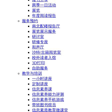
两季一日活动
展览
年度阅读报告
服务预约
南北配楼报告厅
展览展示服务
研讨室
研修专座
和声厅
沙特/古籍阅览室
校外读者入馆
3D打印
自助服务
教学与培训
一小时讲座
定制讲座
信息素养课
信息素养能力评测
信息素养手机游戏
带班图书馆员
信息素质教育微课堂