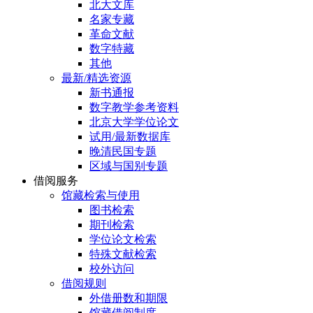
北大文库
名家专藏
革命文献
数字特藏
其他
最新/精选资源
新书通报
数字教学参考资料
北京大学学位论文
试用/最新数据库
晚清民国专题
区域与国别专题
借阅服务
馆藏检索与使用
图书检索
期刊检索
学位论文检索
特殊文献检索
校外访问
借阅规则
外借册数和期限
馆藏借阅制度