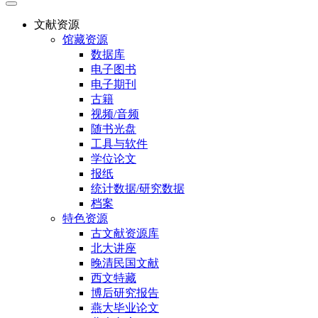
文献资源
馆藏资源
数据库
电子图书
电子期刊
古籍
视频/音频
随书光盘
工具与软件
学位论文
报纸
统计数据/研究数据
档案
特色资源
古文献资源库
北大讲座
晚清民国文献
西文特藏
博后研究报告
燕大毕业论文