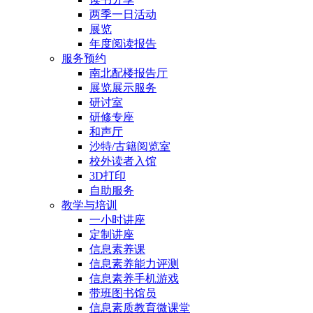
两季一日活动
展览
年度阅读报告
服务预约
南北配楼报告厅
展览展示服务
研讨室
研修专座
和声厅
沙特/古籍阅览室
校外读者入馆
3D打印
自助服务
教学与培训
一小时讲座
定制讲座
信息素养课
信息素养能力评测
信息素养手机游戏
带班图书馆员
信息素质教育微课堂