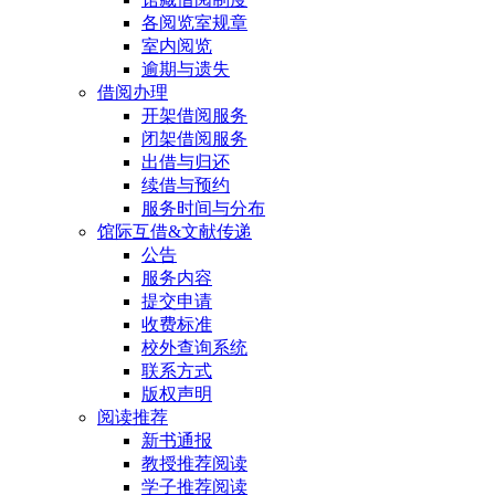
各阅览室规章
室内阅览
逾期与遗失
借阅办理
开架借阅服务
闭架借阅服务
出借与归还
续借与预约
服务时间与分布
馆际互借&文献传递
公告
服务内容
提交申请
收费标准
校外查询系统
联系方式
版权声明
阅读推荐
新书通报
教授推荐阅读
学子推荐阅读