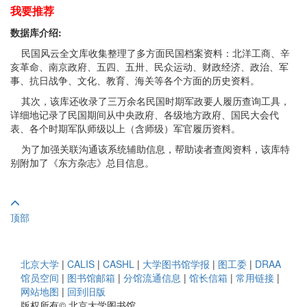
我要推荐
数据库介绍:
民国风云全文库收集整理了多方面民国档案资料：北洋工商、辛
亥革命、南京政府、五四、五卅、民众运动、财政经济、政治、军
事、抗日战争、文化、教育、海关等各个方面的历史资料。
其次，该库还收录了三万余名民国时期军政要人履历查询工具，
详细地记录了民国期间从中央政府、各级地方政府、国民大会代
表、各个时期军队师级以上（含师级）军官履历资料。
为了加强关联沟通该系统辅助信息，帮助读者查阅资料，该库特
别附加了《东方杂志》总目信息。
顶部
北京大学
|
CALIS
|
CASHL
|
大学图书馆学报
|
图工委
|
DRAA
馆员空间
|
图书馆邮箱
|
分馆流通信息
|
馆长信箱
|
常用链接
|
网站地图
|
回到旧版
版权所有© 北京大学图书馆