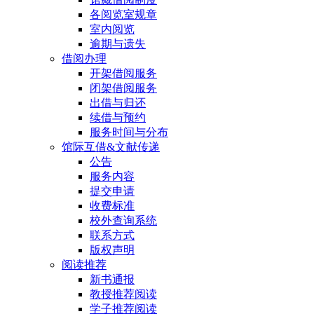
各阅览室规章
室内阅览
逾期与遗失
借阅办理
开架借阅服务
闭架借阅服务
出借与归还
续借与预约
服务时间与分布
馆际互借&文献传递
公告
服务内容
提交申请
收费标准
校外查询系统
联系方式
版权声明
阅读推荐
新书通报
教授推荐阅读
学子推荐阅读