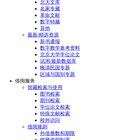
北大文库
名家专藏
革命文献
数字特藏
其他
最新/精选资源
新书通报
数字教学参考资料
北京大学学位论文
试用/最新数据库
晚清民国专题
区域与国别专题
借阅服务
馆藏检索与使用
图书检索
期刊检索
学位论文检索
特殊文献检索
校外访问
借阅规则
外借册数和期限
馆藏借阅制度