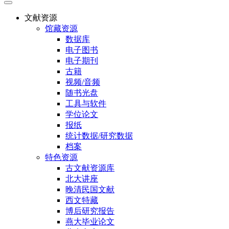
文献资源
馆藏资源
数据库
电子图书
电子期刊
古籍
视频/音频
随书光盘
工具与软件
学位论文
报纸
统计数据/研究数据
档案
特色资源
古文献资源库
北大讲座
晚清民国文献
西文特藏
博后研究报告
燕大毕业论文