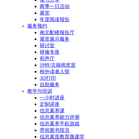
两季一日活动
展览
年度阅读报告
服务预约
南北配楼报告厅
展览展示服务
研讨室
研修专座
和声厅
沙特/古籍阅览室
校外读者入馆
3D打印
自助服务
教学与培训
一小时讲座
定制讲座
信息素养课
信息素养能力评测
信息素养手机游戏
带班图书馆员
信息素质教育微课堂