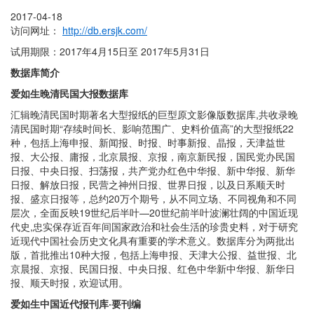
2017-04-18
访问网址：
http://db.ersjk.com/
试用期限：2017年4月15日至 2017年5月31日
数据库简介
爱如生晚清民国大报数据库
汇辑晚清民国时期著名大型报纸的巨型原文影像版数据库,共收录晚
清民国时期“存续时间长、影响范围广、史料价值高”的大型报纸22
种，包括上海申报、新闻报、时报、时事新报、晶报，天津益世
报、大公报、庸报，北京晨报、京报，南京新民报，国民党办民国
日报、中央日报、扫荡报，共产党办红色中华报、新中华报、新华
日报、解放日报，民营之神州日报、世界日报，以及日系顺天时
报、盛京日报等，总约20万个期号，从不同立场、不同视角和不同
层次，全面反映19世纪后半叶—20世纪前半叶波澜壮阔的中国近现
代史,忠实保存近百年间国家政治和社会生活的珍贵史料，对于研究
近现代中国社会历史文化具有重要的学术意义。数据库分为两批出
版，首批推出10种大报，包括上海申报、天津大公报、益世报、北
京晨报、京报、民国日报、中央日报、红色中华新中华报、新华日
报、顺天时报，欢迎试用。
爱如生中国近代报刊库·要刊编