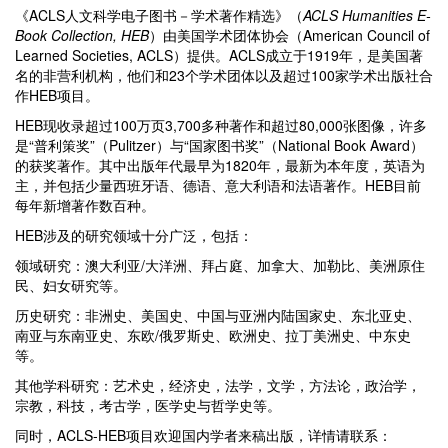
《ACLS人文科学电子图书－学术著作精选》（
ACLS Humanities E-
Book Collection, HEB
）由美国学术团体协会（American Council of
Learned Societies, ACLS）提供。ACLS成立于1919年，是美国著
名的非营利机构，他们和23个学术团体以及超过100家学术出版社合
作HEB项目。
HEB现收录超过100万页3,700多种著作和超过80,000张图像，许多
是“普利策奖”（Pulitzer）与“国家图书奖”（National Book Award）
的获奖著作。其中出版年代最早为1820年，最新为本年度，英语为
主，并包括少量西班牙语、德语、意大利语和法语著作。HEB目前
每年新增著作数百种。
HEB涉及的研究领域十分广泛，包括：
领域研究：澳大利亚/大洋洲、拜占庭、加拿大、加勒比、美洲原住
民、妇女研究等。
历史研究：非洲史、美国史、中国与亚洲内陆国家史、东北亚史、
南亚与东南亚史、东欧/俄罗斯史、欧洲史、拉丁美洲史、中东史
等。
其他学科研究：艺术史，经济史，法学，文学，方法论，政治学，
宗教，科技，考古学，医学史与哲学史等。
同时，ACLS-HEB项目欢迎国内学者来稿出版，详情请联系：