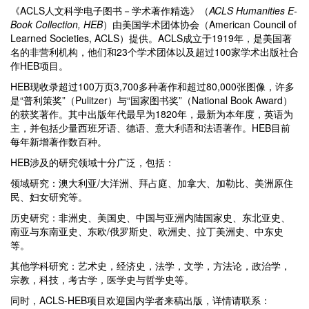
《ACLS人文科学电子图书－学术著作精选》（
ACLS Humanities E-
Book Collection, HEB
）由美国学术团体协会（American Council of
Learned Societies, ACLS）提供。ACLS成立于1919年，是美国著
名的非营利机构，他们和23个学术团体以及超过100家学术出版社合
作HEB项目。
HEB现收录超过100万页3,700多种著作和超过80,000张图像，许多
是“普利策奖”（Pulitzer）与“国家图书奖”（National Book Award）
的获奖著作。其中出版年代最早为1820年，最新为本年度，英语为
主，并包括少量西班牙语、德语、意大利语和法语著作。HEB目前
每年新增著作数百种。
HEB涉及的研究领域十分广泛，包括：
领域研究：澳大利亚/大洋洲、拜占庭、加拿大、加勒比、美洲原住
民、妇女研究等。
历史研究：非洲史、美国史、中国与亚洲内陆国家史、东北亚史、
南亚与东南亚史、东欧/俄罗斯史、欧洲史、拉丁美洲史、中东史
等。
其他学科研究：艺术史，经济史，法学，文学，方法论，政治学，
宗教，科技，考古学，医学史与哲学史等。
同时，ACLS-HEB项目欢迎国内学者来稿出版，详情请联系：