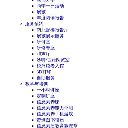
两季一日活动
展览
年度阅读报告
服务预约
南北配楼报告厅
展览展示服务
研讨室
研修专座
和声厅
沙特/古籍阅览室
校外读者入馆
3D打印
自助服务
教学与培训
一小时讲座
定制讲座
信息素养课
信息素养能力评测
信息素养手机游戏
带班图书馆员
信息素质教育微课堂