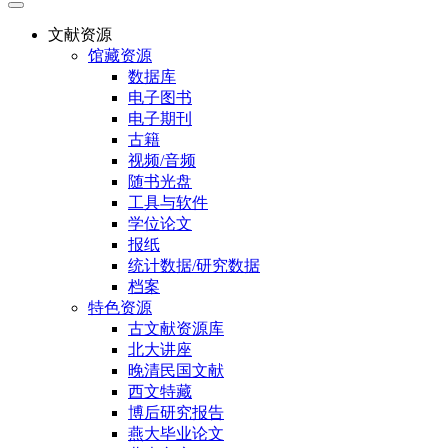
文献资源
馆藏资源
数据库
电子图书
电子期刊
古籍
视频/音频
随书光盘
工具与软件
学位论文
报纸
统计数据/研究数据
档案
特色资源
古文献资源库
北大讲座
晚清民国文献
西文特藏
博后研究报告
燕大毕业论文