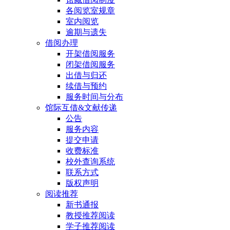
各阅览室规章
室内阅览
逾期与遗失
借阅办理
开架借阅服务
闭架借阅服务
出借与归还
续借与预约
服务时间与分布
馆际互借&文献传递
公告
服务内容
提交申请
收费标准
校外查询系统
联系方式
版权声明
阅读推荐
新书通报
教授推荐阅读
学子推荐阅读