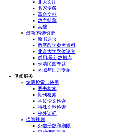
北大文库
名家专藏
革命文献
数字特藏
其他
最新/精选资源
新书通报
数字教学参考资料
北京大学学位论文
试用/最新数据库
晚清民国专题
区域与国别专题
借阅服务
馆藏检索与使用
图书检索
期刊检索
学位论文检索
特殊文献检索
校外访问
借阅规则
外借册数和期限
馆藏借阅制度