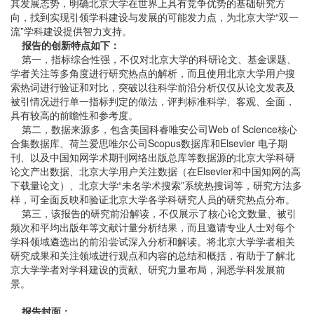
其发展态势，明确北京大学在世界上具有竞争优势的基础研究方
向，找到实现引领学科建设与发展的可能发力点，为北京大学“双一
流”学科建设提供智力支持。
报告的创新特点如下：
第一，指标综合性强，不仅对北京大学的科研论文、基金课题、
学者关注等多角度进行研究热点的解析，而且使用北京大学用户搜
索热词进行验证和对比，突破以往科学前沿分析仅仅从论文发表及
被引情况进行单一指标判定的做法，评判标准科学、客观、全面，
具有较高的前瞻性和参考度。
第二，数据来源多，包含美国科睿唯安公司Web of Science核心
合集数据库、荷兰爱思唯尔公司Scopus数据库和Elsevier 电子期
刊、以及中国知网学术期刊网络出版总库等数据源的北京大学科研
论文产出数据、北京大学用户关注数据（在Elsevier和中国知网的高
下载量论文）、北京大学“未名学术搜索”系统热搜词等，研究方法多
样，可全面反映和验证北京大学各学科研究人员的研究热点分布。
第三，该报告的研究前沿解读，不仅展示了核心论文数量、被引
频次和平均出版年等文献计量分析结果，而且邀请专业人士对每个
学科领域遴选出的前沿尝试深入分析和解读。将北京大学学者相关
研究成果和关注领域进行观点和内容的总结和概括，有助于了解北
京大学学者对学科建设的贡献、研究力量布局，洞悉学科发展前
景。
报告封面：