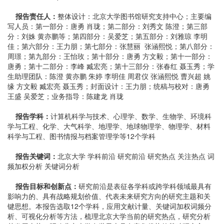
报告责任人：
整体设计：北京大学图书馆研究支持中心；主要编
写人员：第一部分：唐勇 肖珑；第二部分：刘秀文 陈澄；第三部
分：刘姝 黄亦鹏等；第四部分：吴爱芝；第五部分：刘雅琼 李明
佳；第六部分：王力朋；第七部分：张慧丽 张涵熙悦；第八部分：
周璟；第九部分：王怡玫；第十部分：唐勇 方文毅；第十一部分：
唐勇；第十二部分：李峰 臧宏亮；第十三部分：张春红 聂玉秀；学
生助理团队：陈澄 黄亦鹏 朱婷 李明佳 周君仪 张涵熙悦 曹兴超 姚
缘 方文毅 臧宏亮 聂玉秀；封面设计：王力朋；统稿与校对：唐勇
王盛 吴爱芝；业务指导：陈建龙 肖珑
报告学科：
计算机科学与技术、心理学、数学、生物学、环境科
学与工程、化学、大气科学、地理学、地球物理学、物理学、材料
科学与工程、图书情报与档案管理学等12个学科
报告关键词：
北京大学 学科前沿 研究前沿 研究热点 关注热点 词
频加权分析 关键词分析
报告目标和创新点：
研究前沿是表征各学科或跨学科领域最具有
影响力的、具有战略规划价值、代表未来研究方向的研究主题和关
键思想。本报告选取12个学科，应用文献计量、关键词加权词频分
析、可视化分析等方法，梳理北京大学当前的研究热点，研究分析