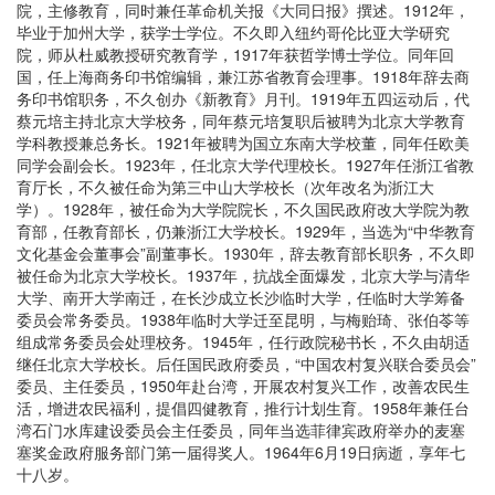
院，主修教育，同时兼任革命机关报《大同日报》撰述。1912年，
毕业于加州大学，获学士学位。不久即入纽约哥伦比亚大学研究
院，师从杜威教授研究教育学，1917年获哲学博士学位。同年回
国，任上海商务印书馆编辑，兼江苏省教育会理事。1918年辞去商
务印书馆职务，不久创办《新教育》月刊。1919年五四运动后，代
蔡元培主持北京大学校务，同年蔡元培复职后被聘为北京大学教育
学科教授兼总务长。1921年被聘为国立东南大学校董，同年任欧美
同学会副会长。1923年，任北京大学代理校长。1927年任浙江省教
育厅长，不久被任命为第三中山大学校长（次年改名为浙江大
学）。1928年，被任命为大学院院长，不久国民政府改大学院为教
育部，任教育部长，仍兼浙江大学校长。1929年，当选为“中华教育
文化基金会董事会”副董事长。1930年，辞去教育部长职务，不久即
被任命为北京大学校长。1937年，抗战全面爆发，北京大学与清华
大学、南开大学南迁，在长沙成立长沙临时大学，任临时大学筹备
委员会常务委员。1938年临时大学迁至昆明，与梅贻琦、张伯苓等
组成常务委员会处理校务。1945年，任行政院秘书长，不久由胡适
继任北京大学校长。后任国民政府委员，“中国农村复兴联合委员会”
委员、主任委员，1950年赴台湾，开展农村复兴工作，改善农民生
活，增进农民福利，提倡四健教育，推行计划生育。1958年兼任台
湾石门水库建设委员会主任委员，同年当选菲律宾政府举办的麦塞
塞奖金政府服务部门第一届得奖人。1964年6月19日病逝，享年七
十八岁。