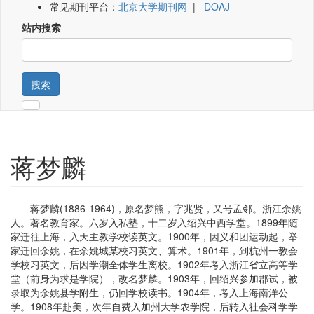
常见期刊平台：
北京大学期刊网
|
DOAJ
站内搜索
搜索
蒋梦麟
蒋梦麟(1886-1964)，原名梦熊，字兆贤，又号孟邻。浙江余姚
人。著名教育家。六岁入私塾，十二岁入绍兴中西学堂。1899年随
家迁往上海，入天主教学校读英文。1900年，因义和团运动起，举
家迁回余姚，在余姚城某校习英文、算术。1901年，到杭州一教会
学校习英文，后因学潮全体学生离校。1902年考入浙江省立高等学
堂（前身为求是学院），改名梦麟。1903年，回绍兴参加郡试，被
录取为余姚县学附生，仍回学校读书。1904年，考入上海南洋公
学。1908年赴美，次年自费入加州大学农学院，后转入社会科学学