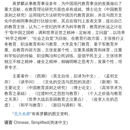
蒋梦麟从事教育事业多年，为中国现代教育事业的发展做出了
重大贡献，在教育理论研究方面也卓有成就。博士论文《中国教育
原则之研究》运用现代方法研究中国历代教育原则，并且与西方文
化中的相同事例进行比较分析。其后在报刊上发表文章，提出自己
的教育主张，认为二十世纪的学术为科学教育，教育的长远之计在
于“取中国之国粹，调和世界近世之精神：定标准，立问题”，以培养
“科学之精神”、“社会之自觉”为目标。在教育行政方面，主张推行义
务教育、职业教育和补习教育、大学及专门教育、童子军教育并
重。在教育内容方面，主张发展个性，注重美感教育和体育，注重
科学知识的传输、职业陶冶和公民训练。提倡平民主义，主张培养
独立不移之精神，健全之精神，精确明晰之思考力，发展个性，培
养专才。
主要著作：《西潮》（英文自传，后译为中文）、《孟邻文
存》、《谈学问》、《文化的交流与思想的演进》、《新潮》等。
主要论文：《中国教育原则之研究》（博士论文）、《高等学术为
教育之基础》、《过渡时代之思想与教育》、《个人之价值与教育
之关系》、《世界大战后吾国教育之注重点》、《改变人生的态
度》、《和平与教育》、《新旧与调和》等。
“
北大名师
”有蒋梦麟的图文资料。
语言
Chinese, Simplified(简体中文)