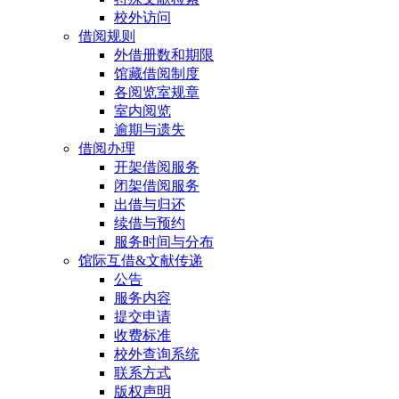
校外访问
借阅规则
外借册数和期限
馆藏借阅制度
各阅览室规章
室内阅览
逾期与遗失
借阅办理
开架借阅服务
闭架借阅服务
出借与归还
续借与预约
服务时间与分布
馆际互借&文献传递
公告
服务内容
提交申请
收费标准
校外查询系统
联系方式
版权声明