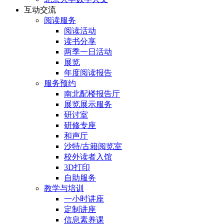
互动交流
阅读服务
阅读活动
读书分享
两季一日活动
展览
年度阅读报告
服务预约
南北配楼报告厅
展览展示服务
研讨室
研修专座
和声厅
沙特/古籍阅览室
校外读者入馆
3D打印
自助服务
教学与培训
一小时讲座
定制讲座
信息素养课