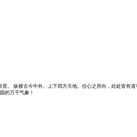
景。 纵横古今中外。上下四方天地。任心之所向，此处皆有道可
燕园的万千气象！