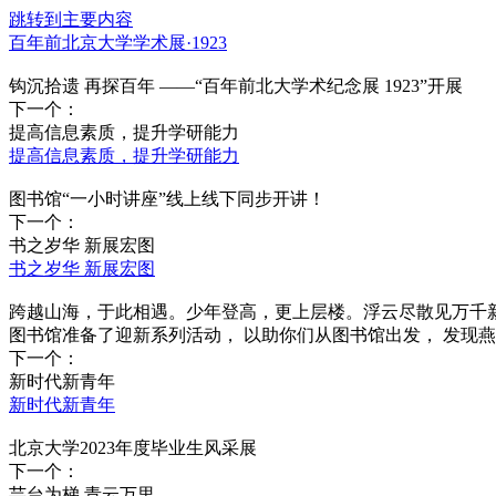
跳转到主要内容
百年前北京大学学术展·1923
钩沉拾遗 再探百年 ——“百年前北大学术纪念展 1923”开展
下一个：
提高信息素质，提升学研能力
提高信息素质，提升学研能力
图书馆“一小时讲座”线上线下同步开讲！
下一个：
书之岁华 新展宏图
书之岁华 新展宏图
跨越山海，于此相遇。少年登高，更上层楼。浮云尽散见万千新
图书馆准备了迎新系列活动， 以助你们从图书馆出发， 发现
下一个：
新时代新青年
新时代新青年
北京大学2023年度毕业生风采展
下一个：
芸台为梯 青云万里