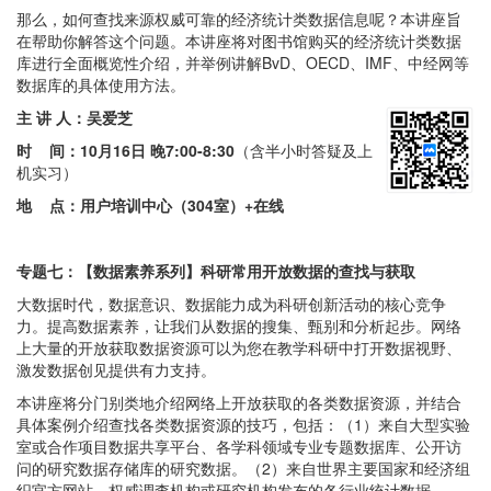
那么，如何查找来源权威可靠的经济统计类数据信息呢？本讲座旨
在帮助你解答这个问题。本讲座将对图书馆购买的经济统计类数据
库进行全面概览性介绍，并举例讲解BvD、OECD、IMF、中经网等
数据库的具体使用方法。
主 讲 人：吴爱芝
时 间：
10月16日 晚7:00-8:30
（含半小时答疑及上
机实习）
地 点：用户培训中心（304室）+在线
专题七：【数据素养系列】科研常用开放数据的查找与获取
大数据时代，数据意识、数据能力成为科研创新活动的核心竞争
力。提高数据素养，让我们从数据的搜集、甄别和分析起步。网络
上大量的开放获取数据资源可以为您在教学科研中打开数据视野、
激发数据创见提供有力支持。
本讲座将分门别类地介绍网络上开放获取的各类数据资源，并结合
具体案例介绍查找各类数据资源的技巧，包括：（1）来自大型实验
室或合作项目数据共享平台、各学科领域专业专题数据库、公开访
问的研究数据存储库的研究数据。（2）来自世界主要国家和经济组
织官方网站、权威调查机构或研究机构发布的各行业统计数据。