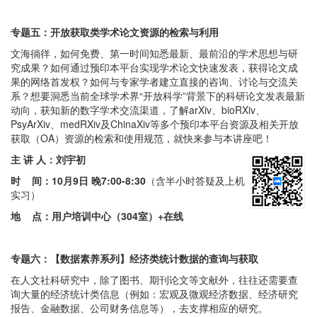
专题五：
开放获取类学术论文资源的检索与利用
文海徜徉，如何免费、第一时间知悉最新、最前沿的学术思想与研
究成果？如何通过预印本平台实现学术论文快速发表，获得论文成
果的网络首发权？如何与专家学者建立直接的咨询、讨论与交流关
系？想要洞悉当前全球学术界“开放科学”背景下的科研论文发表最新
动向，获知新的数字学术交流渠道，了解arXiv、bioRXiv、
PsyArXiv、medRXiv及ChinaXiv等多个预印本平台资源及相关开放
获取（OA）资源的检索和使用规范，就快来参与本讲座吧！
主 讲 人：
刘宇初
时 间：
10月9日 晚7:00-8:30
（含半小时答疑及上机
实习）
地 点：用户培训中心（304室）+在线
专题六：【数据素养系列】经济类统计数据的查询与获取
在人文社科研究中，除了图书、期刊论文等文献外，往往还需要查
询大量的经济统计类信息（例如：宏观及微观经济数据、经济研究
报告、金融数据、公司财务信息等），去支撑相应的研究。