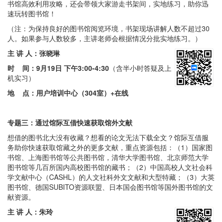
书馆高效利用攻略，还会带领大家游走书架间，实地练习，助你迅
速玩转图书馆！
（注：为保持良好的图书馆阅览环境，书架现场讲解人数不超过30
人。如果参与人数较多，主讲老师会根据情况分批实地练习。）
主 讲 人：张晓琳
时 间：
9月19日 下午3:00-4:30
（含半小时答疑及上
机实习）
地 点：
用户培训中心（304室）
+在线
专题三：通过馆际互借快速获取馆外文献
想借的图书北大没有收藏？想看的论文无法下载全文？馆际互借服
务助你快速获取馆藏之外的更多文献，重点资源包括：（1）国家图
书馆、上海图书馆等公共图书馆，清华大学图书馆、北京师范大学
图书馆等几百所国内高校图书馆的藏书；（2）中国高校人文社会科
学文献中心（CASHL）的人文社科外文文献和大型特藏；（3）大英
图书馆、德国SUBITO资源联盟、日本国会图书馆等国外图书馆的文
献资源。
主 讲 人：朱玲