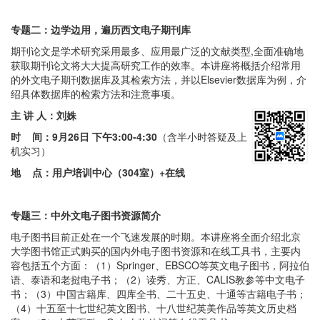
专题二：边学边用，遍历西文电子期刊库
期刊论文是学术研究采用最多、应用最广泛的文献类型,全面准确地
获取期刊论文将大大提高研究工作的效率。本讲座将概括介绍常用
的外文电子期刊数据库及其检索方法，并以Elsevier数据库为例，介
绍具体数据库的检索方法和注意事项。
主 讲 人：刘姝
时 间：
9月26日 下午3:00-4:30
（含半小时答疑及上
机实习）
地 点：用户培训中心（304室）+在线
专题三：中外文电子图书资源简介
电子图书目前正处在一个飞速发展的时期。本讲座将全面介绍北京
大学图书馆正式购买的国内外电子图书资源和在线工具书，主要内
容包括五个方面：（1）Springer、EBSCO等英文电子图书，阿拉伯
语、泰语和老挝电子书；（2）读秀、方正、CALIS教参等中文电子
书；（3）中国古籍库、四库全书、二十五史、十通等古籍电子书；
（4）十五至十七世纪英文图书、十八世纪英美作品等英文历史档