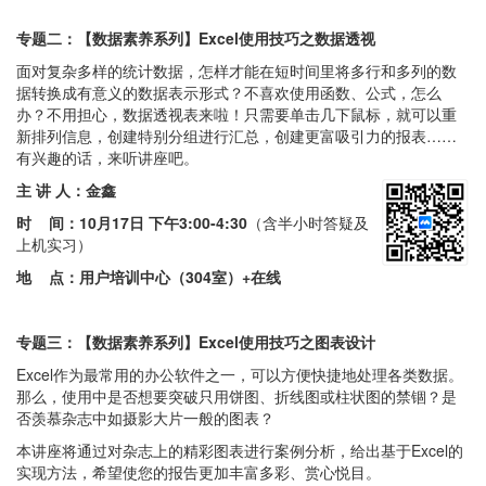
专
题二：【数据素养系列】Excel使用技巧之数据透视
面对复杂多样的统计数据，怎样才能在短时间里将多行和多列的数
据转换成有意义的数据表示形式？不喜欢使用函数、公式，怎么
办？不用担心，数据透视表来啦！只需要单击几下鼠标，就可以重
新排列信息，创建特别分组进行汇总，创建更富吸引力的报表……
有兴趣的话，来听讲座吧。
主 讲 人：金鑫
时 间：
10月17日 下午3:00-4:30
（含半小时答疑及
上机实习）
地 点：
用户培训中心（304室）+在线
专题三：【数据素养系列】Excel使用技巧之图表设计
Excel作为最常用的办公软件之一，可以方便快捷地处理各类数据。
那么，使用中是否想要突破只用饼图、折线图或柱状图的禁锢？是
否羡慕杂志中如摄影大片一般的图表？
本讲座将通过对杂志上的精彩图表进行案例分析，给出基于Excel的
实现方法，希望使您的报告更加丰富多彩、赏心悦目。