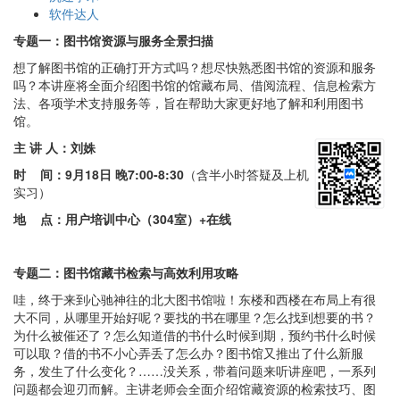
软件达人
专
题一：图书馆资源与服务全景扫描
想了解图书馆的正确打开方式吗？想尽快熟悉图书馆的资源和服务
吗？本讲座将全面介绍图书馆的馆藏布局、借阅流程、信息检索方
法、各项学术支持服务等，旨在帮助大家更好地了解和利用图书
馆。
主 讲 人：刘姝
时 间：
9月18日 晚7:00-8:30
（含半小时答疑及上机
实习）
地 点：
用户培训中心（304室）+在线
专题二：图书馆藏书检索与高效利用攻略
哇，终于来到心驰神往的北大图书馆啦！东楼和西楼在布局上有很
大不同，从哪里开始好呢？要找的书在哪里？怎么找到想要的书？
为什么被催还了？怎么知道借的书什么时候到期，预约书什么时候
可以取？借的书不小心弄丢了怎么办？图书馆又推出了什么新服
务，发生了什么变化？……没关系，带着问题来听讲座吧，一系列
问题都会迎刃而解。主讲老师会全面介绍馆藏资源的检索技巧、图