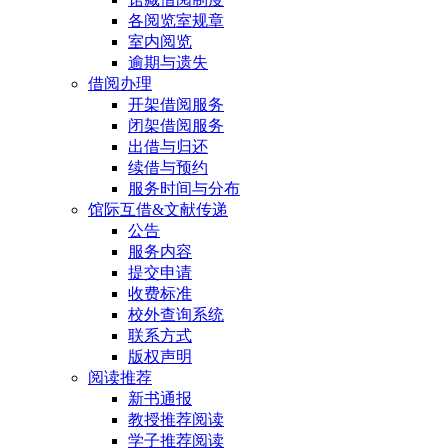
各阅览室规章
室内阅览
逾期与遗失
借阅办理
开架借阅服务
闭架借阅服务
出借与归还
续借与预约
服务时间与分布
馆际互借&文献传递
公告
服务内容
提交申请
收费标准
校外查询系统
联系方式
版权声明
阅读推荐
新书通报
教授推荐阅读
学子推荐阅读