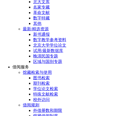
北大文库
名家专藏
革命文献
数字特藏
其他
最新/精选资源
新书通报
数字教学参考资料
北京大学学位论文
试用/最新数据库
晚清民国专题
区域与国别专题
借阅服务
馆藏检索与使用
图书检索
期刊检索
学位论文检索
特殊文献检索
校外访问
借阅规则
外借册数和期限
馆藏借阅制度