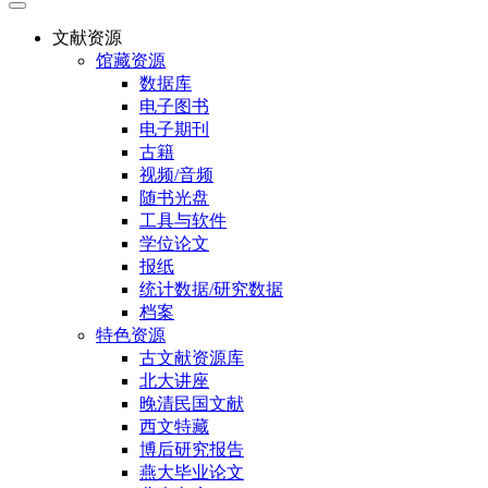
文献资源
馆藏资源
数据库
电子图书
电子期刊
古籍
视频/音频
随书光盘
工具与软件
学位论文
报纸
统计数据/研究数据
档案
特色资源
古文献资源库
北大讲座
晚清民国文献
西文特藏
博后研究报告
燕大毕业论文