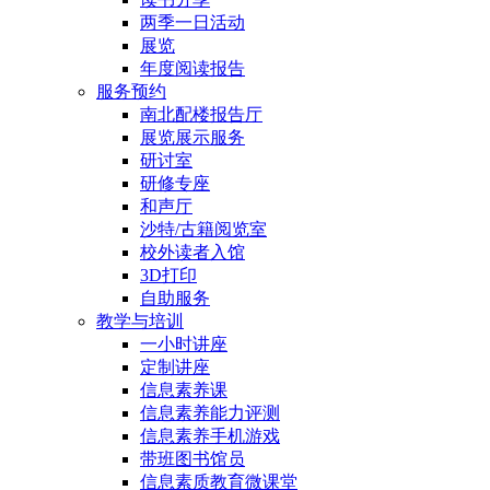
两季一日活动
展览
年度阅读报告
服务预约
南北配楼报告厅
展览展示服务
研讨室
研修专座
和声厅
沙特/古籍阅览室
校外读者入馆
3D打印
自助服务
教学与培训
一小时讲座
定制讲座
信息素养课
信息素养能力评测
信息素养手机游戏
带班图书馆员
信息素质教育微课堂