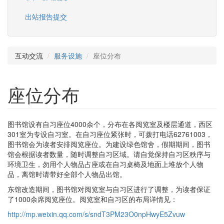
出站报告提交
互动交流
服务设施
座位分布
座位分布
图书馆设有自习座位4000余个，分布在各阅览室及楼层通道，西区
301室为专设自习室。在自习座位紧张时，可拨打电话62761003，
图书馆会为读者安排阅览座位。为建设绿色馆舍，假期期间，图书
馆会根据读者数量，随时调整自习区域。请自觉保持自习区秩序与
环境卫生，勿用个人物品占座或在自习桌椅及地面上堆放个人物
品，离馆时请带好全部个人物品出馆。
东馆改造期间，图书馆对阅览室与自习区进行了调整，为读者保证
了1000余席阅览座位。阅览室和自习区的布局详情见：
http://mp.weixin.qq.com/s/sndT3PM23O0npHwyE5Zvuw