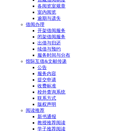
各阅览室规章
室内阅览
逾期与遗失
借阅办理
开架借阅服务
闭架借阅服务
出借与归还
续借与预约
服务时间与分布
馆际互借&文献传递
公告
服务内容
提交申请
收费标准
校外查询系统
联系方式
版权声明
阅读推荐
新书通报
教授推荐阅读
学子推荐阅读