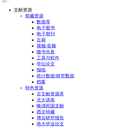
文献资源
馆藏资源
数据库
电子图书
电子期刊
古籍
视频/音频
随书光盘
工具与软件
学位论文
报纸
统计数据/研究数据
档案
特色资源
古文献资源库
北大讲座
晚清民国文献
西文特藏
博后研究报告
燕大毕业论文