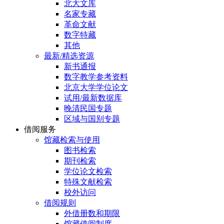
北大文库
名家专藏
革命文献
数字特藏
其他
最新/精选资源
新书通报
数字教学参考资料
北京大学学位论文
试用/最新数据库
晚清民国专题
区域与国别专题
借阅服务
馆藏检索与使用
图书检索
期刊检索
学位论文检索
特殊文献检索
校外访问
借阅规则
外借册数和期限
馆藏借阅制度