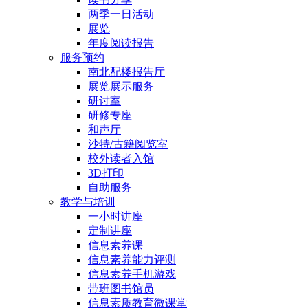
两季一日活动
展览
年度阅读报告
服务预约
南北配楼报告厅
展览展示服务
研讨室
研修专座
和声厅
沙特/古籍阅览室
校外读者入馆
3D打印
自助服务
教学与培训
一小时讲座
定制讲座
信息素养课
信息素养能力评测
信息素养手机游戏
带班图书馆员
信息素质教育微课堂